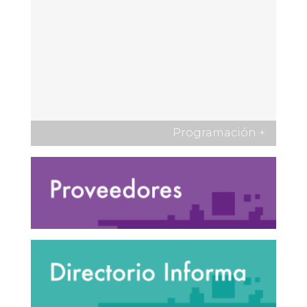
Programación
+