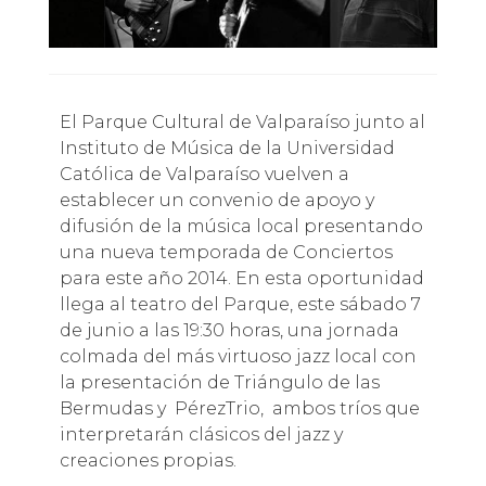
El Parque Cultural de Valparaíso junto al
Instituto de Música de la Universidad
Católica de Valparaíso vuelven a
establecer un convenio de apoyo y
difusión de la música local presentando
una nueva temporada de Conciertos
para este año 2014. En esta oportunidad
llega al teatro del Parque, este sábado 7
de junio a las 19:30 horas, una jornada
colmada del más virtuoso jazz local con
la presentación de Triángulo de las
Bermudas y PérezTrio, ambos tríos que
interpretarán clásicos del jazz y
creaciones propias.