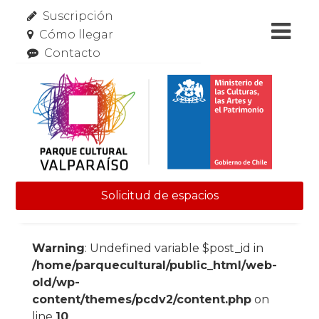
Suscripción
Cómo llegar
Contacto
Solicitud de espacios
Skip to content
Warning
: Undefined variable $post_id in
/home/parquecultural/public_html/web-
old/wp-
content/themes/pcdv2/content.php
on
line
10