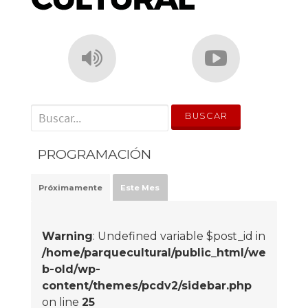
' . __('Search for:') . '
PROGRAMACIÓN
Próximamente
Este Mes
Warning
: Undefined variable $post_id in
/home/parquecultural/public_html/we
b-old/wp-
content/themes/pcdv2/sidebar.php
on line
25