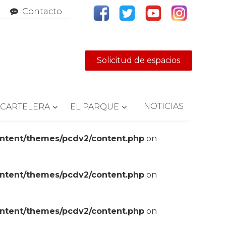
Contacto
Solicitud de espacios
NOTICIAS
CARTELERA
EL PARQUE
ontent/themes/pcdv2/content.php
on
ontent/themes/pcdv2/content.php
on
ontent/themes/pcdv2/content.php
on