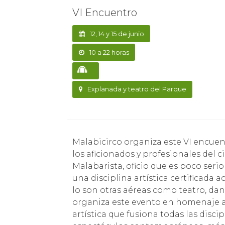
VI Encuentro
12, 14 y 15 de junio
10 a 22 horas
Explanada y teatro del Parque
Malabicirco organiza este VI encuentro que tiene como primer objetivo reunir a todos
los aficionados y profesionales del c
Malabarista, oficio que es poco serio
una disciplina artística certificad
lo son otras aéreas como teatro, da
organiza este evento en homenaje al
artística que fusiona todas las disc