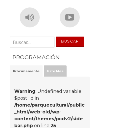
' . __('Search for:') . '
PROGRAMACIÓN
Próximamente
Este Mes
Warning
: Undefined variable
$post_id in
/home/parquecultural/public
_html/web-old/wp-
content/themes/pcdv2/side
bar.php
on line
25