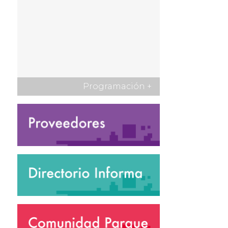
Programación
+