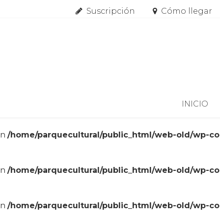
Suscripción
Cómo llegar
Skip to content
INICIO
in
/home/parquecultural/public_html/web-old/wp-c
in
/home/parquecultural/public_html/web-old/wp-c
in
/home/parquecultural/public_html/web-old/wp-c