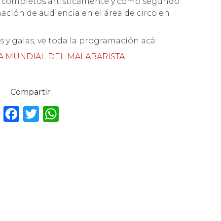
completos artísticamente y como segundo
ación de audiencia en el área de circo en
s y galas, ve toda la programación acá:
A MUNDIAL DEL MALABARISTA…
Compartir:
F
T
W
a
w
h
c
it
a
e
te
ts
b
r
A
o
p
o
p