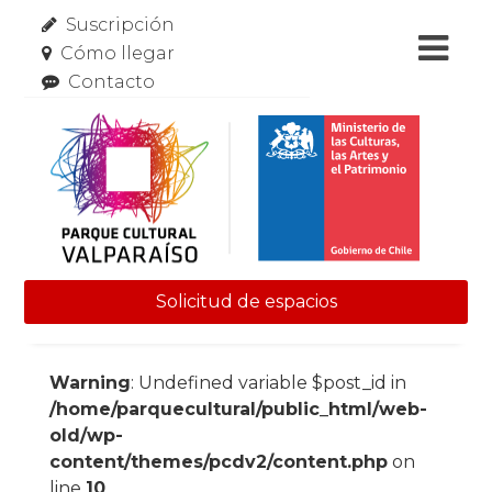
Suscripción
Cómo llegar
Contacto
Solicitud de espacios
Skip to content
Warning
: Undefined variable $post_id in
/home/parquecultural/public_html/web-
old/wp-
content/themes/pcdv2/content.php
on
line
10