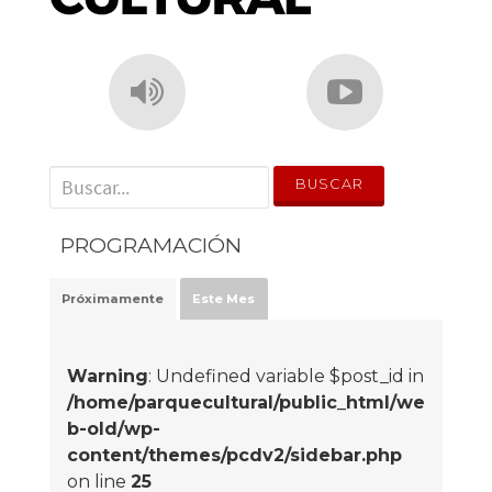
' . __('Search for:') . '
PROGRAMACIÓN
Próximamente
Este Mes
Warning
: Undefined variable $post_id in
/home/parquecultural/public_html/we
b-old/wp-
content/themes/pcdv2/sidebar.php
on line
25