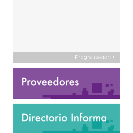
Programación
+