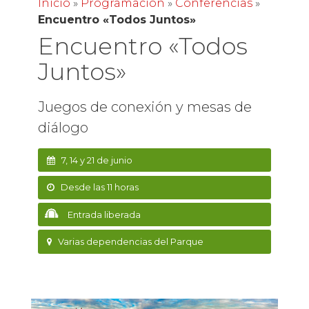
Inicio
»
Programación
»
Conferencias
»
Encuentro «Todos Juntos»
Encuentro «Todos
Juntos»
Juegos de conexión y mesas de
diálogo
7, 14 y 21 de junio
Desde las 11 horas
Entrada liberada
Varias dependencias del Parque