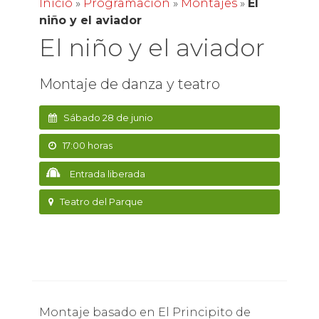
Inicio
»
Programación
»
Montajes
»
El
niño y el aviador
El niño y el aviador
Montaje de danza y teatro
Sábado 28 de junio
17:00 horas
Entrada liberada
Teatro del Parque
Montaje basado en El Principito de