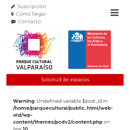
Suscripción
Cómo llegar
Contacto
Solicitud de espacios
Skip to content
Warning
: Undefined variable $post_id in
/home/parquecultural/public_html/web-
old/wp-
content/themes/pcdv2/content.php
on
line
10