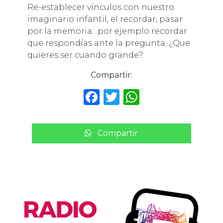
Re-establecer vínculos con nuestro
imaginario infantil, el recordar, pasar
por la memoria…por ejemplo recordar
que respondías ante la pregunta; ¿Que
quieres ser cuando grande?.
Compartir:
F
T
W
a
w
h
c
it
a
Compartir
e
te
ts
b
r
A
o
p
o
p
k