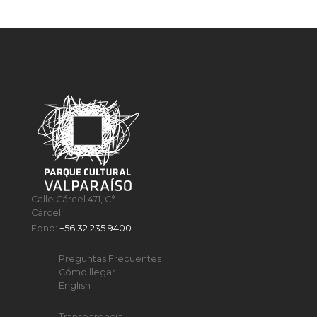
Calle Cárcel 471, C°
Cárcel
Fono:
+56 32 235 9400
Preguntas Frecuentes
Cómo llegar
English
Transparencia