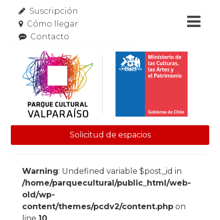
Suscripción
Cómo llegar
Contacto
Solicitud de espacios
Skip to content
Warning
: Undefined variable $post_id in
/home/parquecultural/public_html/web-
old/wp-
content/themes/pcdv2/content.php
on
line
10