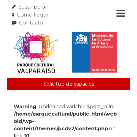
Suscripción
Cómo llegar
Contacto
Solicitud de espacios
Skip to content
Warning
: Undefined variable $post_id in
/home/parquecultural/public_html/web-
old/wp-
content/themes/pcdv2/content.php
on
line
10