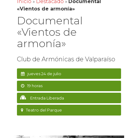
Inicio
»
Destacado
»
Documental
«Vientos de armonía»
Documental
«Vientos de
armonía»
Club de Armónicas de Valparaíso
jueves 24 de julio
19 horas
Entrada Liberada
Teatro del Parque