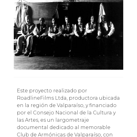
Este proyecto realizado por
RoadlineFilms Ltda, productora ubicada
en la región de Valparaíso, y financiado
por el Consejo Nacional de la Cultura y
las Artes, es un largometraje
documental dedicado al memorable
Club de Armónicas de Valparaíso, con