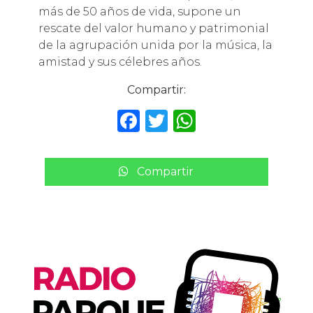
más de 50 años de vida, supone un
rescate del valor humano y patrimonial
de la agrupación unida por la música, la
amistad y sus célebres años.
Compartir:
F
T
W
a
w
h
c
it
a
Compartir
e
te
ts
b
r
A
o
p
o
p
k