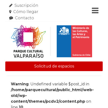
Suscripción
Cómo llegar
Contacto
Solicitud de espacios
Skip to content
Warning
: Undefined variable $post_id in
/home/parquecultural/public_html/web-
old/wp-
content/themes/pcdv2/content.php
on
line
10