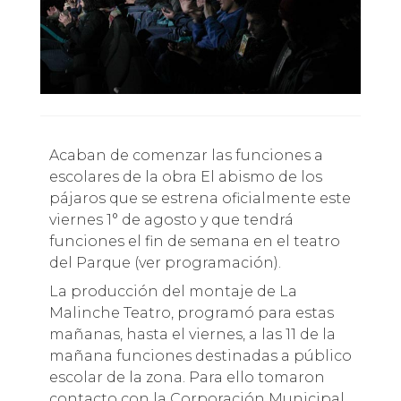
Acaban de comenzar las funciones a
escolares de la obra El abismo de los
pájaros que se estrena oficialmente este
viernes 1° de agosto y que tendrá
funciones el fin de semana en el teatro
del Parque (ver programación).
La producción del montaje de La
Malinche Teatro, programó para estas
mañanas, hasta el viernes, a las 11 de la
mañana funciones destinadas a público
escolar de la zona. Para ello tomaron
contacto con la Corporación Municipal