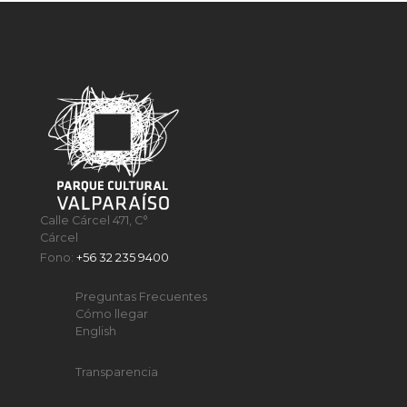
Calle Cárcel 471, C°
Cárcel
Fono:
+56 32 235 9400
Preguntas Frecuentes
Cómo llegar
English
Transparencia