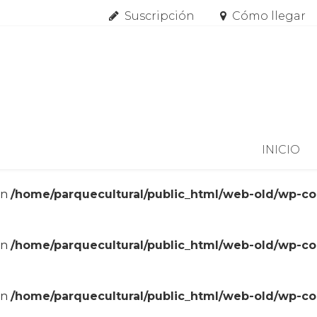
Suscripción
Cómo llegar
Skip to content
INICIO
in
/home/parquecultural/public_html/web-old/wp-c
in
/home/parquecultural/public_html/web-old/wp-c
in
/home/parquecultural/public_html/web-old/wp-c