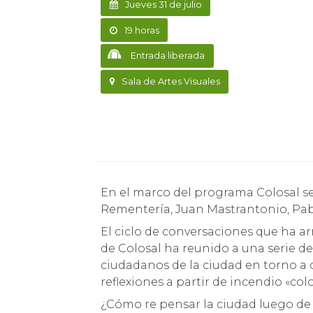
Jueves 31 de julio
19 horas
Entrada liberada
Sala de Artes Visuales
En el marco del programa Colosal se realizará este conversatorio con: Iban de
Rementería, Juan Mastrantonio, Pab
El ciclo de conversaciones que ha a
de Colosal ha reunido a una serie de 
ciudadanos de la ciudad en torno a di
reflexiones a partir de incendio «col
¿Cómo re pensar la ciudad luego de 