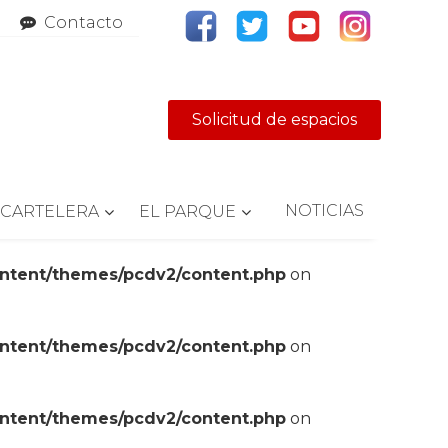
Contacto
Solicitud de espacios
NOTICIAS
CARTELERA
EL PARQUE
ontent/themes/pcdv2/content.php
on
ontent/themes/pcdv2/content.php
on
ontent/themes/pcdv2/content.php
on