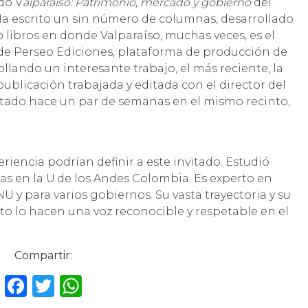
ado V
alparaíso: Patrimonio, mercado y gobierno
del
Ha escrito un sin número de columnas, desarrollado
 libros en donde Valparaíso, muchas veces, es el
 de Perseo Ediciones, plataforma de producción de
lando un interesante trabajo, el más reciente, la
 publicación trabajada y editada con el director del
ntado hace un par de semanas en el mismo recinto,
riencia podrían definir a este invitado. Estudió
ticas en la U.de los Andes Colombia. Es experto en
U y para varios gobiernos. Su vasta trayectoria y su
to lo hacen una voz reconocible y respetable en el
Compartir:
F
T
W
a
w
h