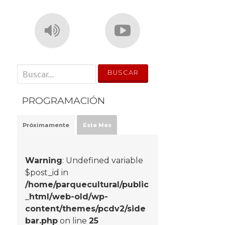
' . __('Search for:') . '
PROGRAMACIÓN
Próximamente
Este Mes
Warning
: Undefined variable
$post_id in
/home/parquecultural/public
_html/web-old/wp-
content/themes/pcdv2/side
bar.php
on line
25