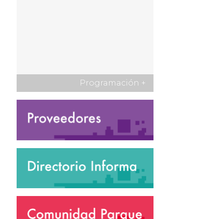
Programación
+