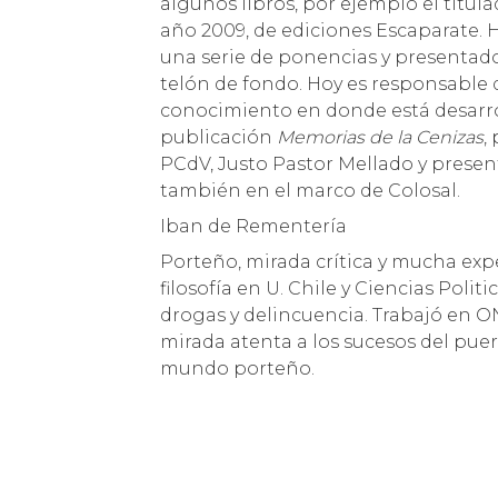
algunos libros, por ejemplo el titul
año 2009, de ediciones Escaparate. 
una serie de ponencias y presentado
telón de fondo. Hoy es responsable
conocimiento en donde está desarrol
publicación
Memorias de la Cenizas
,
PCdV, Justo Pastor Mellado y prese
también en el marco de Colosal.
Iban de Rementería
Porteño, mirada crítica y mucha expe
filosofía en U. Chile y Ciencias Poli
drogas y delincuencia. Trabajó en ON
mirada atenta a los sucesos del puer
mundo porteño.