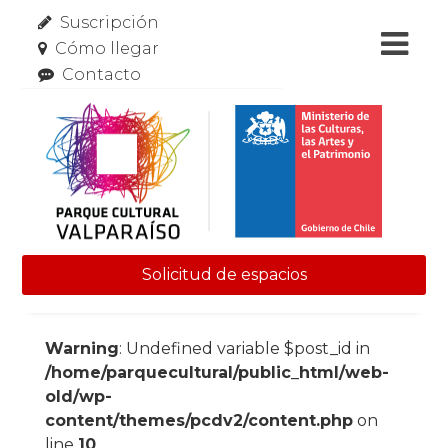
Suscripción
Cómo llegar
Contacto
Solicitud de espacios
Skip to content
Warning
: Undefined variable $post_id in
/home/parquecultural/public_html/web-
old/wp-
content/themes/pcdv2/content.php
on
line
10