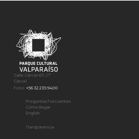
Calle Cárcel 471, C°
Cárcel
Fono:
+56 32 235 9400
Preguntas Frecuentes
Cómo llegar
English
Transparencia