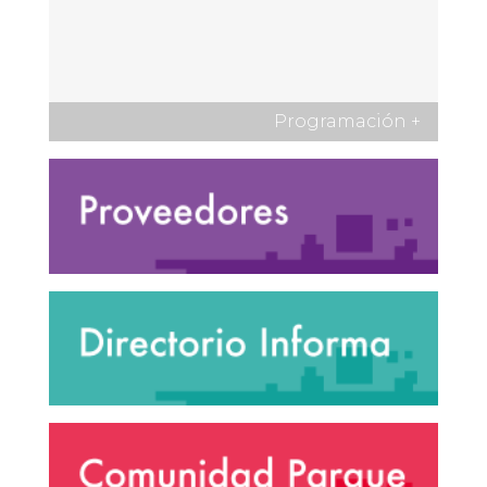
Programación
+