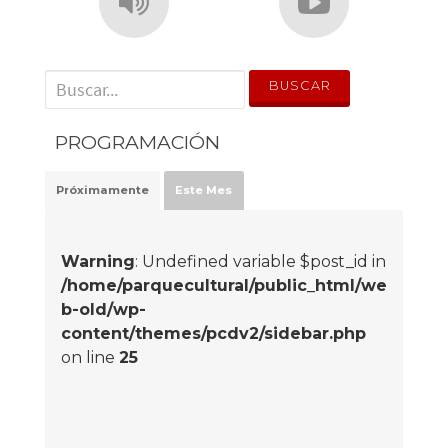
' . __('Search for:') . '
PROGRAMACIÓN
Próximamente
Este Mes
Warning
: Undefined variable $post_id in
/home/parquecultural/public_html/we
b-old/wp-
content/themes/pcdv2/sidebar.php
on line
25