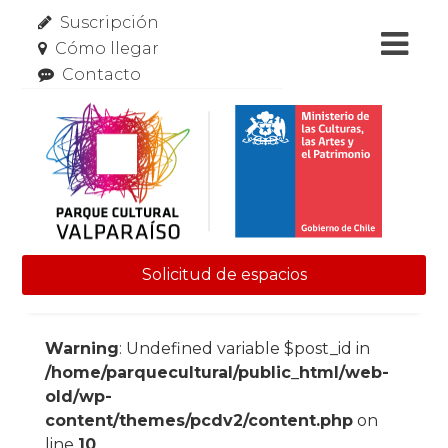
Suscripción
Cómo llegar
Contacto
Solicitud de espacios
Skip to content
Warning
: Undefined variable $post_id in
/home/parquecultural/public_html/web-
old/wp-
content/themes/pcdv2/content.php
on
line
10