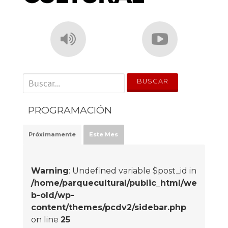
' . __('Search for:') . '
PROGRAMACIÓN
Próximamente
Este Mes
Warning
: Undefined variable $post_id in
/home/parquecultural/public_html/we
b-old/wp-
content/themes/pcdv2/sidebar.php
on line
25