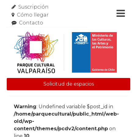
Suscripción
Cómo llegar
Contacto
Solicitud de espacios
Skip to content
Warning
: Undefined variable $post_id in
/home/parquecultural/public_html/web-
old/wp-
content/themes/pcdv2/content.php
on
line
10