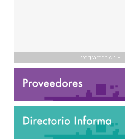
Programación
+