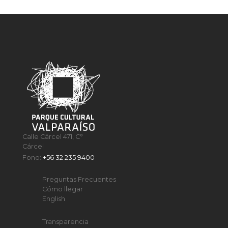
Calle Cárcel 471, C°
Cárcel
Fono:
+56 32 235 9400
Preguntas Frecuentes
Cómo llegar
English
Transparencia