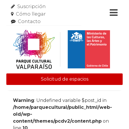
Suscripción
Cómo llegar
Contacto
Solicitud de espacios
Skip to content
Warning
: Undefined variable $post_id in
/home/parquecultural/public_html/web-
old/wp-
content/themes/pcdv2/content.php
on
line
10