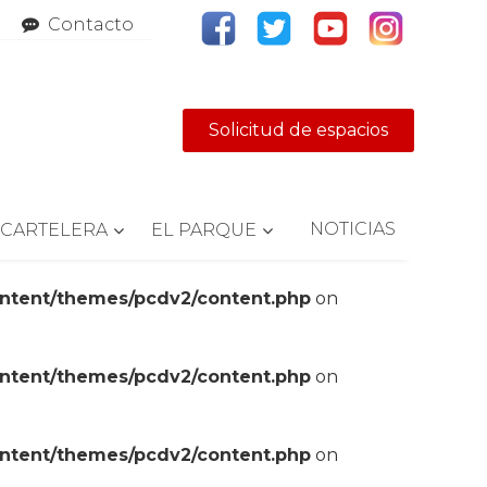
Contacto
Solicitud de espacios
NOTICIAS
CARTELERA
EL PARQUE
ontent/themes/pcdv2/content.php
on
ontent/themes/pcdv2/content.php
on
ontent/themes/pcdv2/content.php
on