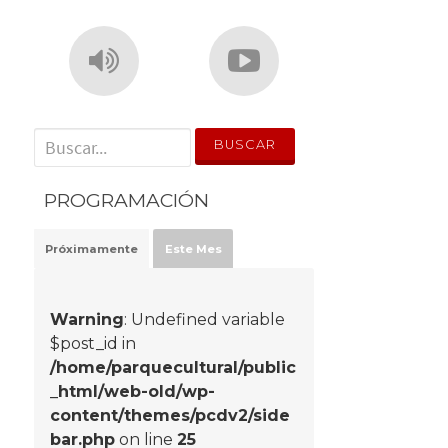
' . __('Search for:') . '
PROGRAMACIÓN
Próximamente
Este Mes
Warning
: Undefined variable
$post_id in
/home/parquecultural/public
_html/web-old/wp-
content/themes/pcdv2/side
bar.php
on line
25