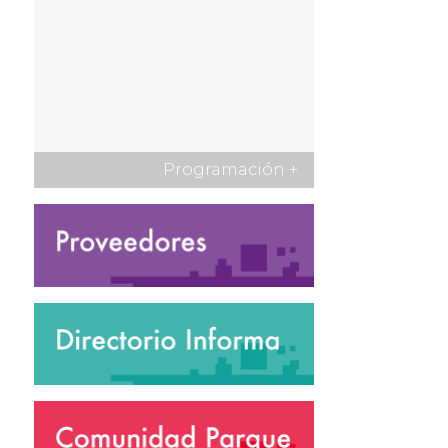
Programación
+