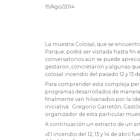
19/Ago/2014
La muestra Colosal, que se encuentra hoy radicada en la Sala de Artes Visuales del
Parque, podrá ser visitada hasta fin 
conversatorios aún se puede apreciar
gestaron, concretaron y algunas que
colosal incendio del pasado 12 y 13 de
Para comprender esta compleja per
programas desarrollados de manera
finalmente van hilvanados por la id
iniciativa: Gregorio Garretón, Gast
organizador de esta particular mues
A continuación un extracto de un art
«El incendio del 12, 13 y 14 de abri