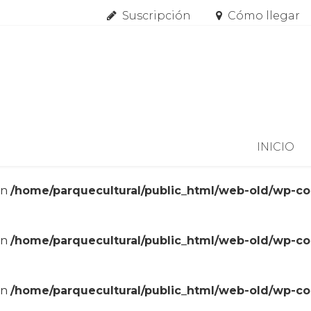
Suscripción
Cómo llegar
Skip to content
INICIO
in
/home/parquecultural/public_html/web-old/wp-c
in
/home/parquecultural/public_html/web-old/wp-c
in
/home/parquecultural/public_html/web-old/wp-c