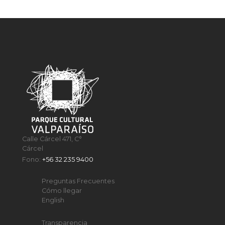
Calle Cárcel 471, C°
Cárcel
Fono:
+56 32 235 9400
Preguntas Frecuentes
Cómo llegar
English
Transparencia