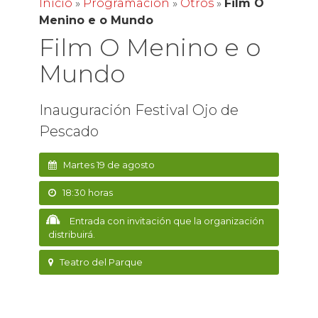
Inicio
»
Programación
»
Otros
»
Film O
Menino e o Mundo
Film O Menino e o
Mundo
Inauguración Festival Ojo de
Pescado
Martes 19 de agosto
18:30 horas
Entrada con invitación que la organización
distribuirá.
Teatro del Parque