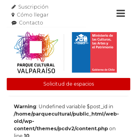
Suscripción
Cómo llegar
Contacto
Solicitud de espacios
Skip to content
Warning
: Undefined variable $post_id in
/home/parquecultural/public_html/web-
old/wp-
content/themes/pcdv2/content.php
on
line
10