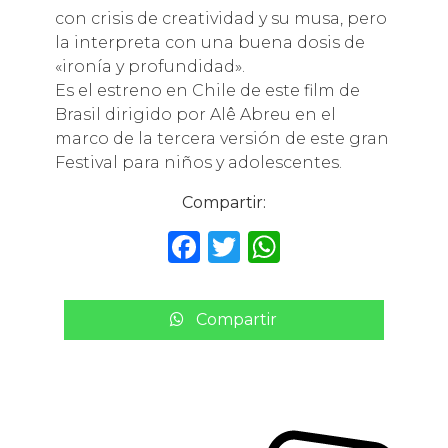
con crisis de creatividad y su musa, pero
la interpreta con una buena dosis de
«ironía y profundidad».
Es el estreno en Chile de este film de
Brasil dirigido por Alê Abreu en el
marco de la tercera versión de este gran
Festival para niños y adolescentes.
Compartir:
F
T
W
a
w
h
c
it
a
Compartir
e
te
ts
b
r
A
o
p
o
p