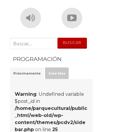
' . __('Search for:') . '
PROGRAMACIÓN
Próximamente
Este Mes
Warning
: Undefined variable
$post_id in
/home/parquecultural/public
_html/web-old/wp-
content/themes/pcdv2/side
bar.php
on line
25