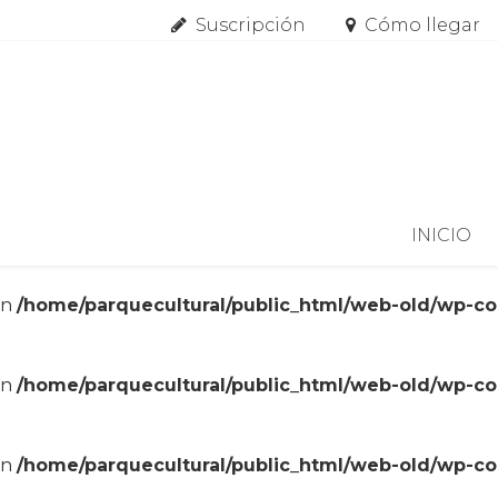
Suscripción
Cómo llegar
Skip to content
INICIO
in
/home/parquecultural/public_html/web-old/wp-c
in
/home/parquecultural/public_html/web-old/wp-c
in
/home/parquecultural/public_html/web-old/wp-c