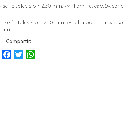
erie televisión, 2:30 min. «Mi Familia: cap. 9», serie
 serie televisión, 2:30 min. «Vuelta por el Universo:
 min.
Compartir:
F
T
W
a
w
h
c
it
a
e
te
ts
b
r
A
o
p
o
p
k