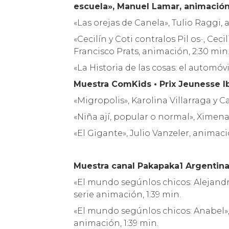
escuela», Manuel Lamar, animación
«Las orejas de Canela», Tulio Raggi, 
«Cecilín y Coti contralos Pil os··, Cec
Francisco Prats, animación, 2:30 min
«La Historia de las cosas: el automóv
Muestra ComKids • Prix Jeunesse 
«Migropolis», Karolina Villarraga y 
«Niña ají, popular o normal», Ximen
«El Gigante», Julio Vanzeler, animació
Muestra canal Pakapaka1 Argentin
«El mundo segúnlos chicos: Alejandro»,
serie animación, 1:39 min.
«El mundo segúnlos chicos: Anabel», se
animación, 1:39 min.