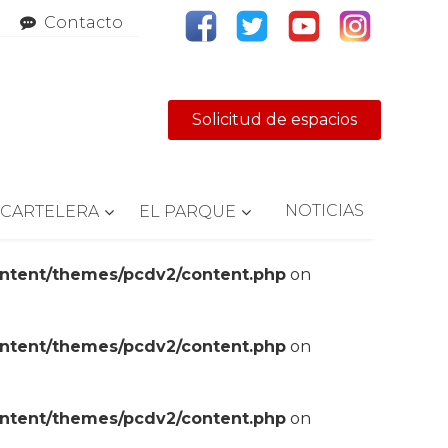
Contacto
Solicitud de espacios
NOTICIAS
CARTELERA
EL PARQUE
ontent/themes/pcdv2/content.php
on
ontent/themes/pcdv2/content.php
on
ontent/themes/pcdv2/content.php
on