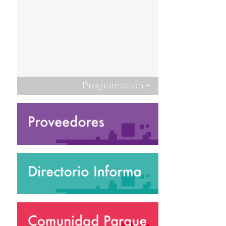
Programación
+