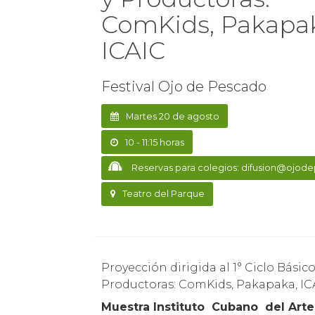
ComKids, Pakapa
ICAIC
Festival Ojo de Pescado
Martes 20 de agosto
10 - 11:15 horas
Reservas para colegios: difusion@ojod
Teatro del Parque
Proyección dirigida al 1° Ciclo Básico de Enseñanza: muestras de Festivales y
Productoras: ComKids, Pakapaka, IC
Muestra Instituto Cubano del Arte 