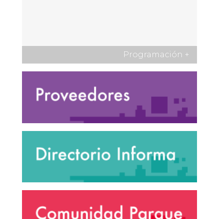
Programación
+