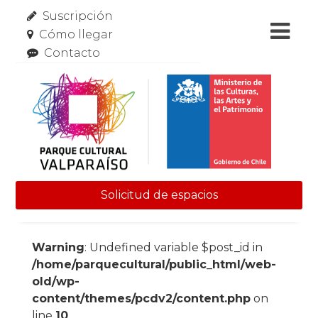
Suscripción
Cómo llegar
Contacto
Solicitud de espacios
Skip to content
Warning
: Undefined variable $post_id in
/home/parquecultural/public_html/web-
old/wp-
content/themes/pcdv2/content.php
on
line
10