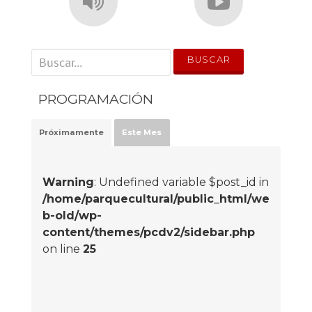
' . __('Search for:') . '
PROGRAMACIÓN
Próximamente
Este Mes
Warning
: Undefined variable $post_id in
/home/parquecultural/public_html/we
b-old/wp-
content/themes/pcdv2/sidebar.php
on line
25