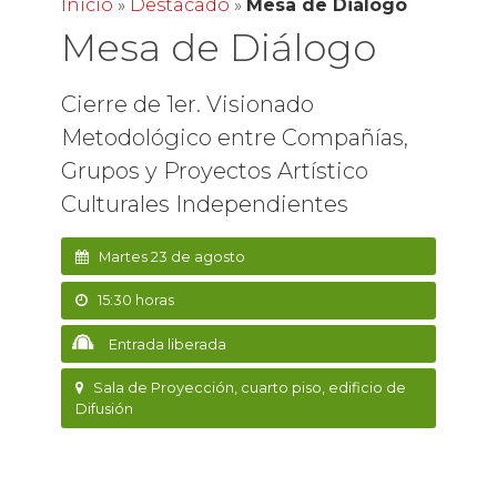
Inicio
»
Destacado
»
Mesa de Diálogo
Mesa de Diálogo
Cierre de 1er. Visionado
Metodológico entre Compañías,
Grupos y Proyectos Artístico
Culturales Independientes
Martes 23 de agosto
15:30 horas
Entrada liberada
Sala de Proyección, cuarto piso, edificio de
Difusión