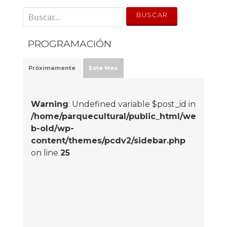
' . __('Search for:') . '
PROGRAMACIÓN
Próximamente
Este Mes
Warning
: Undefined variable $post_id in
/home/parquecultural/public_html/we
b-old/wp-
content/themes/pcdv2/sidebar.php
on line
25