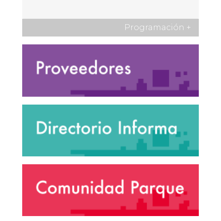
Programación
+