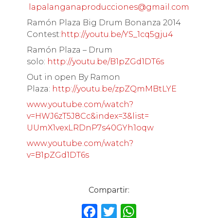
lapalanganaproducciones@
gmail.com
Ramón Plaza Big Drum Bonanza 2014
Contest:
http://youtu.be/YS_
1cq5gju4
Ramón Plaza – Drum
solo:
http://youtu.be/
B1pZGd1DT6s
Out in open By Ramon
Plaza:
http://youtu.be/
zpZQmMBtLYE
www.youtube.com/watch?
v=HWJ6zT5J8Cc&index=3&list=
UUmX1vexLRDnP7s40GYh1oqw
www.youtube.com/watch?
v=B1pZGd1DT6s
Compartir:
F
T
W