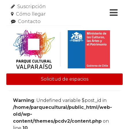
Suscripción
Cómo llegar
Contacto
Solicitud de espacios
Skip to content
Warning
: Undefined variable $post_id in
/home/parquecultural/public_html/web-
old/wp-
content/themes/pcdv2/content.php
on
line
10