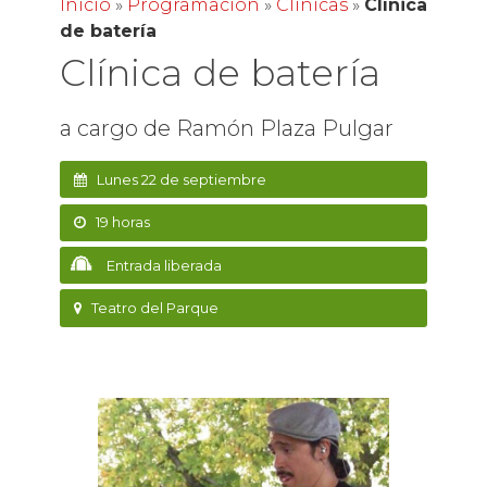
Inicio
»
Programación
»
Clínicas
»
Clínica
de batería
Clínica de batería
a cargo de Ramón Plaza Pulgar
Lunes 22 de septiembre
19 horas
Entrada liberada
Teatro del Parque