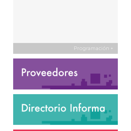
Programación
+