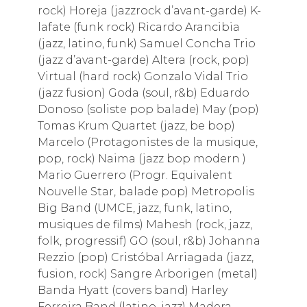
rock) Horeja (jazzrock d’avant-garde) K-
lafate (funk rock) Ricardo Arancibia
(jazz, latino, funk) Samuel Concha Trio
(jazz d’avant-garde) Altera (rock, pop)
Virtual (hard rock) Gonzalo Vidal Trio
(jazz fusion) Goda (soul, r&b) Eduardo
Donoso (soliste pop balade) May (pop)
Tomas Krum Quartet (jazz, be bop)
Marcelo (Protagonistes de la musique,
pop, rock) Naima (jazz bop modern )
Mario Guerrero (Progr. Equivalent
Nouvelle Star, balade pop) Metropolis
Big Band (UMCE, jazz, funk, latino,
musiques de films) Mahesh (rock, jazz,
folk, progressif) GO (soul, r&b) Johanna
Rezzio (pop) Cristóbal Arriagada (jazz,
fusion, rock) Sangre Arborigen (metal)
Banda Hyatt (covers band) Harley
Ferreira Band (latino, jazz) Madera