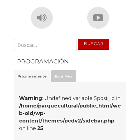
' . __('Search for:') . '
PROGRAMACIÓN
Próximamente
Este Mes
Warning
: Undefined variable $post_id in
/home/parquecultural/public_html/we
b-old/wp-
content/themes/pcdv2/sidebar.php
on line
25