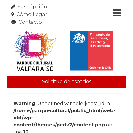
Suscripción
Cómo llegar
Contacto
Solicitud de espacios
Skip to content
Warning
: Undefined variable $post_id in
/home/parquecultural/public_html/web-
old/wp-
content/themes/pcdv2/content.php
on
line
10