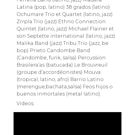
Latina (pop, latino) 38 grados (latino)
Ochumare Trio et Quartet (latino, jazz)
Zrrpla Trio (jazz) Ethno Connection
Quintet (latino, jazz) Michael Flainer et
son Septette international (latino, jazz)
Malika Band (jazz) Tribu Trio (jazz, be
bop) Prieto Candombe Band
(Candombe, funk, salsa) Percussion
Brasilera’as (batucada) Le Brouvreuil
(groupe d’accordéonistes) Mouva
(tropical, latino, afro) Barrio Latino
(merengue,bachata,salsa) Feos hijos o
buenos inmortales (metal latino).
Videos: