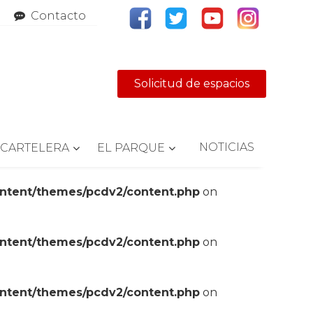
Contacto
Solicitud de espacios
NOTICIAS
CARTELERA
EL PARQUE
ontent/themes/pcdv2/content.php
on
ontent/themes/pcdv2/content.php
on
ontent/themes/pcdv2/content.php
on