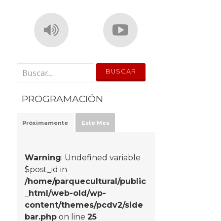
' . __('Search for:') . '
PROGRAMACIÓN
Próximamente
Este Mes
Warning
: Undefined variable
$post_id in
/home/parquecultural/public
_html/web-old/wp-
content/themes/pcdv2/side
bar.php
on line
25