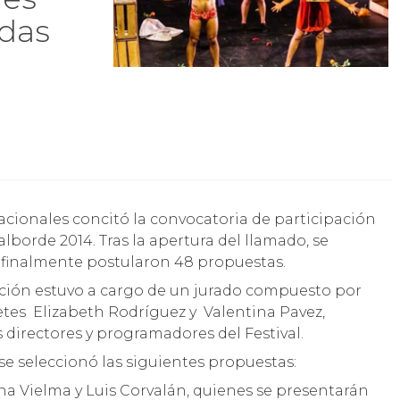
adas
alborde 2014. Tras la apertura del llamado, se
y finalmente postularon 48 propuestas.
ección estuvo a cargo de un jurado compuesto por
etes Elizabeth Rodríguez y Valentina Pavez,
 directores y programadores del Festival.
 se seleccionó las siguientes propuestas:
na Vielma y Luis Corvalán, quienes se presentarán