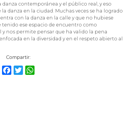
 danza contemporánea y el público real, y eso
e la danza en la ciudad. Muchas veces se ha logrado
uentra con la danza en la calle y que no hubiese
se tenido ese espacio de encuentro como
 y nos permite pensar que ha valido la pena
nfocada en la diversidad y en el respeto abierto al
Compartir:
F
T
W
a
w
h
c
it
a
e
te
ts
b
r
A
o
p
o
p