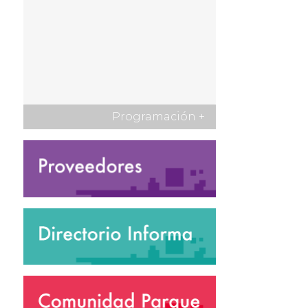
Programación
+