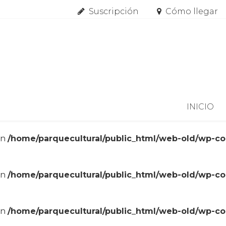
Suscripción
Cómo llegar
Skip to content
INICIO
in
/home/parquecultural/public_html/web-old/wp-c
in
/home/parquecultural/public_html/web-old/wp-c
in
/home/parquecultural/public_html/web-old/wp-c