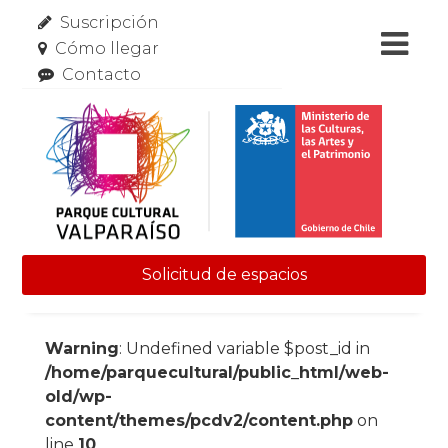
Suscripción
Cómo llegar
Contacto
Solicitud de espacios
Skip to content
Warning
: Undefined variable $post_id in
/home/parquecultural/public_html/web-
old/wp-
content/themes/pcdv2/content.php
on
line
10