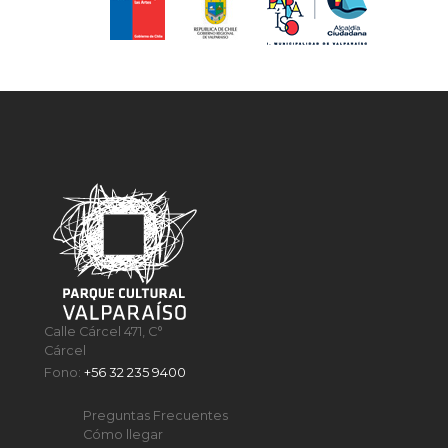
Calle Cárcel 471, C°
Cárcel
Fono:
+56 32 235 9400
Preguntas Frecuentes
Cómo llegar