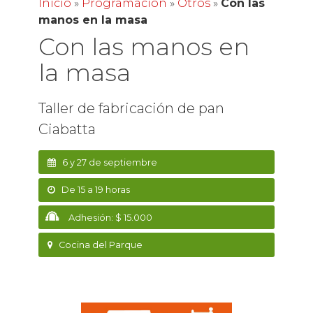
Inicio
»
Programación
»
Otros
»
Con las
manos en la masa
Con las manos en
la masa
Taller de fabricación de pan
Ciabatta
6 y 27 de septiembre
De 15 a 19 horas
Adhesión: $ 15.000
Cocina del Parque