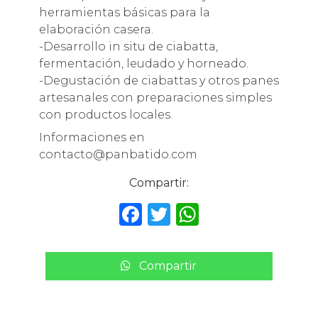
herramientas básicas para la
elaboración casera.
-Desarrollo in situ de ciabatta,
fermentación, leudado y horneado.
-Degustación de ciabattas y otros panes
artesanales con preparaciones simples
con productos locales.
Informaciones en
contacto@panbatido.com
Compartir:
F
T
W
a
w
h
c
it
a
Compartir
e
te
ts
b
r
A