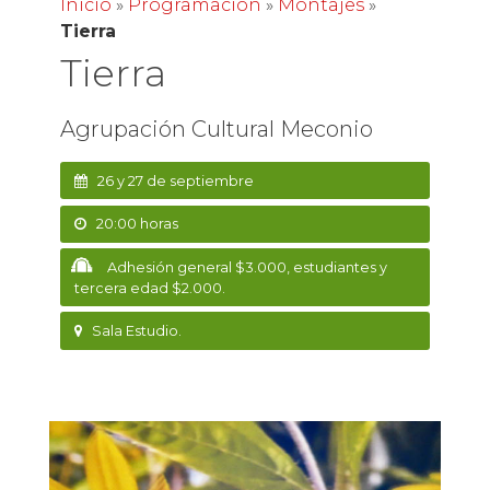
Inicio
»
Programación
»
Montajes
»
Tierra
Tierra
Agrupación Cultural Meconio
26 y 27 de septiembre
20:00 horas
Adhesión general $3.000, estudiantes y
tercera edad $2.000.
Sala Estudio.