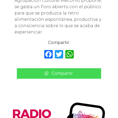
Agrupación Cultural Meconio propone,
se gesta un Foro abierto con el público
para que se produzca la retro
alimentación espontánea, productiva y
a consciencia sobre lo que se acaba de
experienciar.
Compartir:
F
T
W
a
w
h
c
it
a
Compartir
e
te
ts
b
r
A
o
p
o
p
k