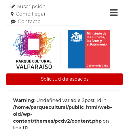
Suscripción
Cómo llegar
Contacto
Solicitud de espacios
Skip to content
Warning
: Undefined variable $post_id in
/home/parquecultural/public_html/web-
old/wp-
content/themes/pcdv2/content.php
on
line
10