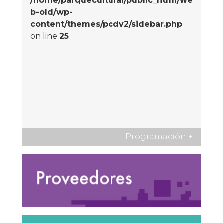
/home/parquecultural/public_html/we
b-old/wp-
content/themes/pcdv2/sidebar.php
on line
25
Programación
+