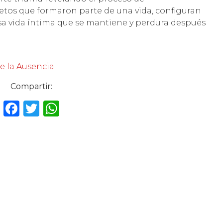
etos que formaron parte de una vida, configuran
sa vida íntima que se mantiene y perdura después
e la Ausencia.
Compartir:
F
T
W
a
w
h
c
it
a
e
te
ts
b
r
A
o
p
o
p
k