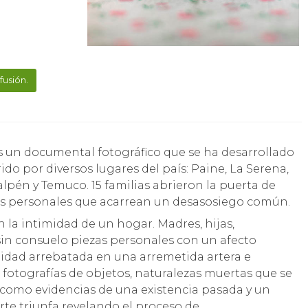
fusión.
rido por diversos lugares del país: Paine, La Serena,
pén y Temuco. 15 familias abrieron la puerta de
os personales que acarrean un desasosiego común.
la intimidad de un hogar. Madres, hijas,
in consuelo piezas personales con un afecto
entidad arrebatada en una arremetida artera e
on fotografías de objetos, naturalezas muertas que se
como evidencias de una existencia pasada y un
rte triunfa revelando el proceso de