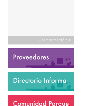
Programación
+