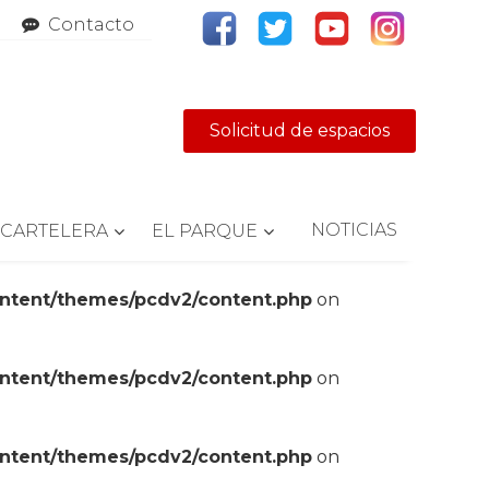
Contacto
Solicitud de espacios
NOTICIAS
CARTELERA
EL PARQUE
ontent/themes/pcdv2/content.php
on
ontent/themes/pcdv2/content.php
on
ontent/themes/pcdv2/content.php
on