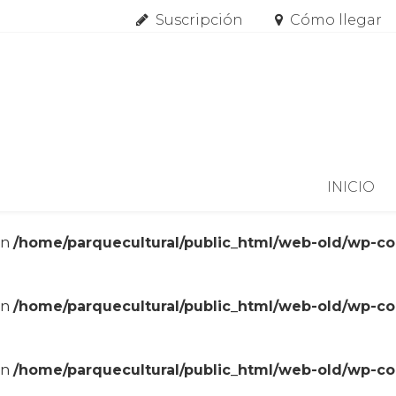
Suscripción
Cómo llegar
Skip to content
INICIO
in
/home/parquecultural/public_html/web-old/wp-c
in
/home/parquecultural/public_html/web-old/wp-c
in
/home/parquecultural/public_html/web-old/wp-c