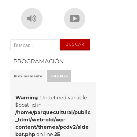
' . __('Search for:') . '
PROGRAMACIÓN
Próximamente
Este Mes
Warning
: Undefined variable
$post_id in
/home/parquecultural/public
_html/web-old/wp-
content/themes/pcdv2/side
bar.php
on line
25