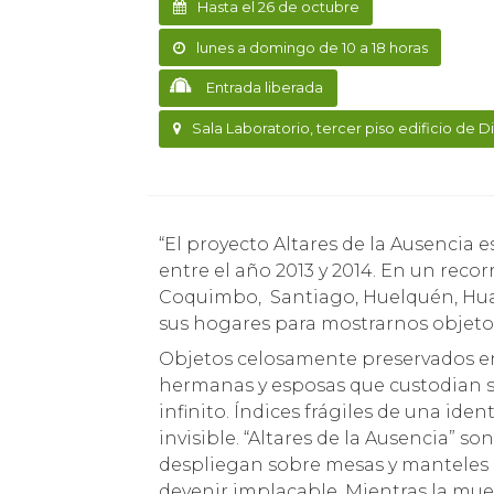
Hasta el 26 de octubre
lunes a domingo de 10 a 18 horas
Entrada liberada
Sala Laboratorio, tercer piso edificio de Di
“El proyecto Altares de la Ausencia es un documental fotográfico que se ha desarrollado
entre el año 2013 y 2014. En un recor
Coquimbo, Santiago, Huelquén, Hual
sus hogares para mostrarnos objet
Objetos celosamente preservados en 
hermanas y esposas que custodian s
infinito. Índices frágiles de una id
invisible. “Altares de la Ausencia” s
despliegan sobre mesas y manteles 
devenir implacable. Mientras la mue