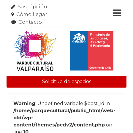
Suscripción
Cómo llegar
Contacto
Solicitud de espacios
Skip to content
Warning
: Undefined variable $post_id in
/home/parquecultural/public_html/web-
old/wp-
content/themes/pcdv2/content.php
on
line
10