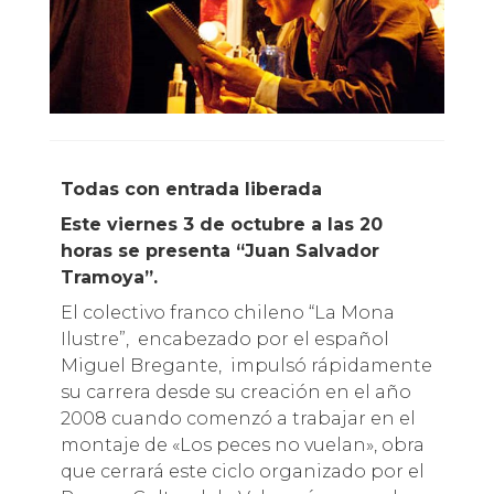
Todas con entrada liberada
Este viernes 3 de octubre a las 20
horas se presenta “Juan Salvador
Tramoya”.
El colectivo franco chileno “La Mona
Ilustre”, encabezado por el español
Miguel Bregante, impulsó rápidamente
su carrera desde su creación en el año
2008 cuando comenzó a trabajar en el
montaje de «Los peces no vuelan», obra
que cerrará este ciclo organizado por el