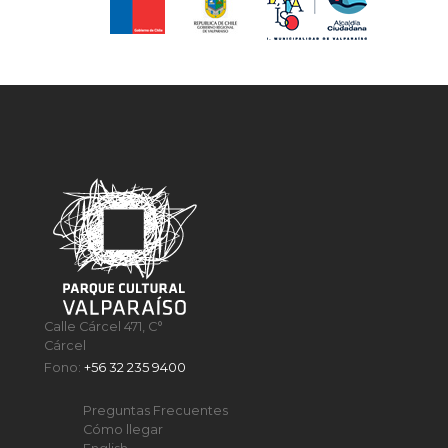
Calle Cárcel 471, C°
Cárcel
Fono:
+56 32 235 9400
Preguntas Frecuentes
Cómo llegar