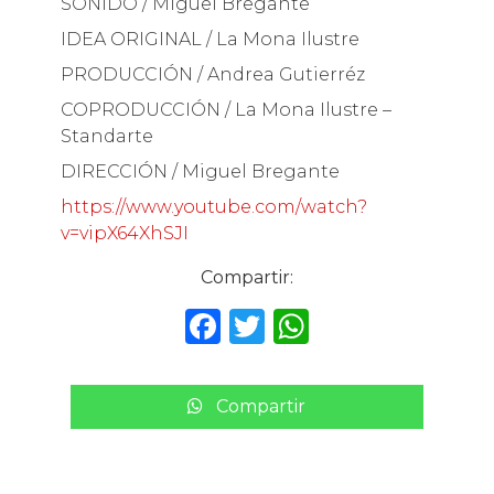
SONIDO / Miguel Bregante
IDEA ORIGINAL / La Mona Ilustre
PRODUCCIÓN / Andrea Gutierréz
COPRODUCCIÓN / La Mona Ilustre –
Standarte
DIRECCIÓN / Miguel Bregante
https://www.youtube.com/watch?
v=vipX64XhSJI
Compartir:
F
T
W
a
w
h
c
it
a
Compartir
e
te
ts
b
r
A