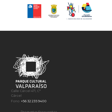
Calle Cárcel 471, C°
Cárcel
Fono:
+56 32 235 9400
Preguntas Frecuentes