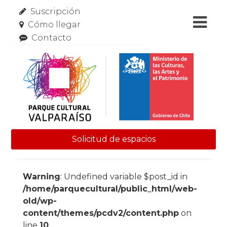
Suscripción
Cómo llegar
Contacto
Solicitud de espacios
Skip to content
Warning
: Undefined variable $post_id in
/home/parquecultural/public_html/web-
old/wp-
content/themes/pcdv2/content.php
on
line
10