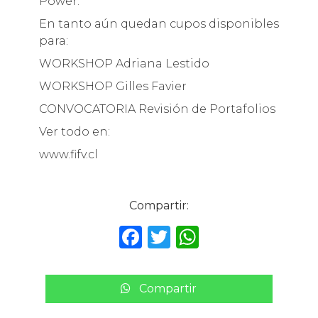
Power.
En tanto aún quedan cupos disponibles
para:
WORKSHOP Adriana Lestido
WORKSHOP Gilles Favier
CONVOCATORIA Revisión de Portafolios
Ver todo en:
www.fifv.cl
Compartir:
F
T
W
a
w
h
c
it
a
Compartir
e
te
ts