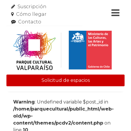
Suscripción
Cómo llegar
Contacto
Solicitud de espacios
Skip to content
Warning
: Undefined variable $post_id in
/home/parquecultural/public_html/web-
old/wp-
content/themes/pcdv2/content.php
on
line
10