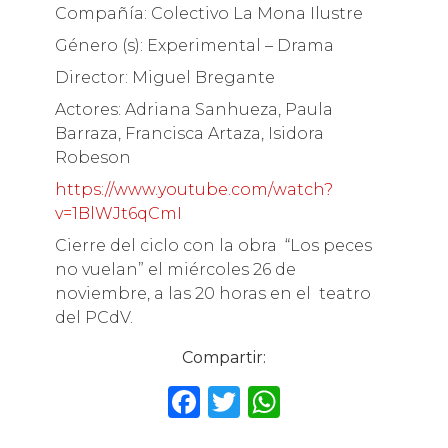
Compañía: Colectivo La Mona Ilustre
Género (s): Experimental – Drama
Director: Miguel Bregante
Actores: Adriana Sanhueza, Paula
Barraza, Francisca Artaza, Isidora
Robeson
https://www.youtube.com/watch?
v=1BlWJt6qCmI
Cierre del ciclo con la obra “Los peces
no vuelan” el miércoles 26 de
noviembre, a las 20 horas en el teatro
del PCdV.
Compartir:
F
T
W
a
w
h