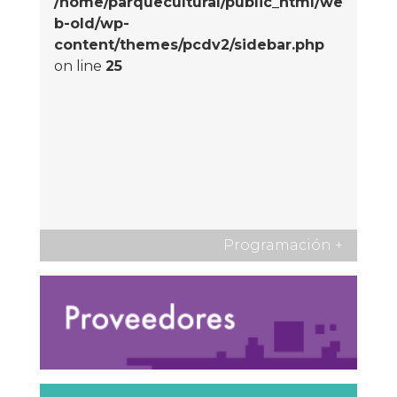
/home/parquecultural/public_html/we
b-old/wp-
content/themes/pcdv2/sidebar.php
on line
25
Programación
+