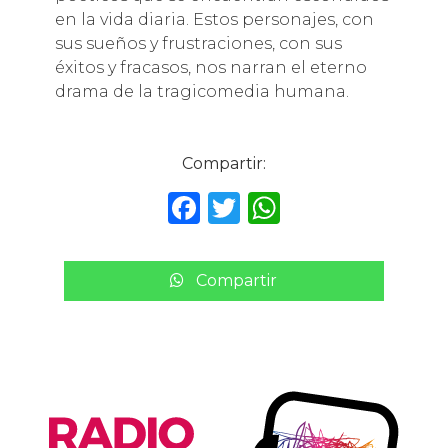
en la vida diaria. Estos personajes, con
sus sueños y frustraciones, con sus
éxitos y fracasos, nos narran el eterno
drama de la tragicomedia humana.
Compartir:
F
T
W
a
w
h
c
it
a
Compartir
e
te
ts
b
r
A
o
p
o
p
k