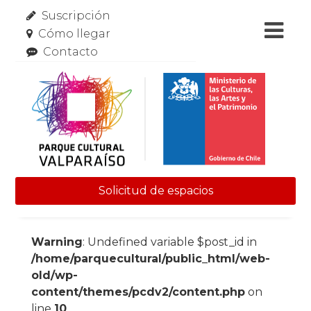
Suscripción
Cómo llegar
Contacto
Solicitud de espacios
Skip to content
Warning
: Undefined variable $post_id in
/home/parquecultural/public_html/web-
old/wp-
content/themes/pcdv2/content.php
on
line
10