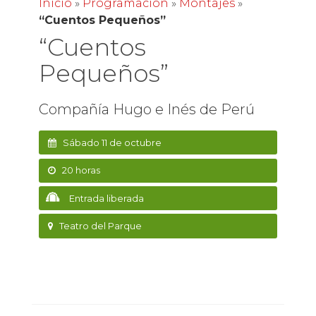
Inicio
»
Programación
»
Montajes
»
“Cuentos Pequeños”
“Cuentos
Pequeños”
Compañía Hugo e Inés de Perú
Sábado 11 de octubre
20 horas
Entrada liberada
Teatro del Parque