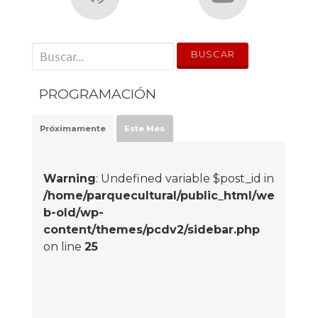
' . __('Search for:') . '
PROGRAMACIÓN
Próximamente
Este Mes
Warning
: Undefined variable $post_id in
/home/parquecultural/public_html/we
b-old/wp-
content/themes/pcdv2/sidebar.php
on line
25