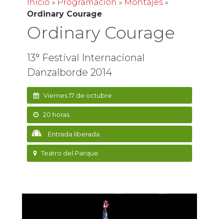
Inicio
»
Programación
»
Montajes
»
Ordinary Courage
Ordinary Courage
13° Festival Internacional
Danzalborde 2014
Viernes 17 de octubre
20 horas
Entrada liberada
Teatro del Parque