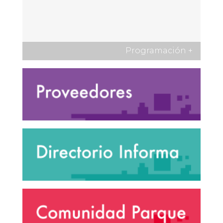
Programación
+