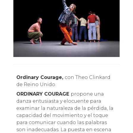
Ordinary Courage,
con Theo Clinkard
de Reino Unido.
ORDINARY COURAGE
propone una
danza entusiasta y elocuente para
examinar la naturaleza de la pérdida, la
capacidad del movimiento y el toque
para comunicar cuando las palabras
son inadecuadas. La puesta en escena