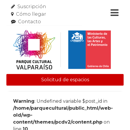
Suscripción
Cómo llegar
Contacto
Solicitud de espacios
Skip to content
Warning
: Undefined variable $post_id in
/home/parquecultural/public_html/web-
old/wp-
content/themes/pcdv2/content.php
on
line
10