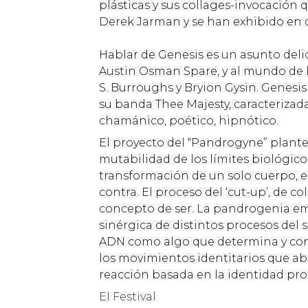
plásticas y sus collages-invocación 
Derek Jarman y se han exhibido en
Hablar de Genesis es un asunto deli
Austin Osman Spare, y al mundo de la
S. Burroughs y Bryion Gysin. Genesi
su banda Thee Majesty, caracterizada
chamánico, poético, hipnótico.
El proyecto del “Pandrogyne” plante
mutabilidad de los límites biológic
transformación de un solo cuerpo, es
contra. El proceso del ‘cut-up’, de c
concepto de ser. La pandrogenia em
sinérgica de distintos procesos del si
ADN como algo que determina y contr
los movimientos identitarios que ab
reacción basada en la identidad pro
El Festival