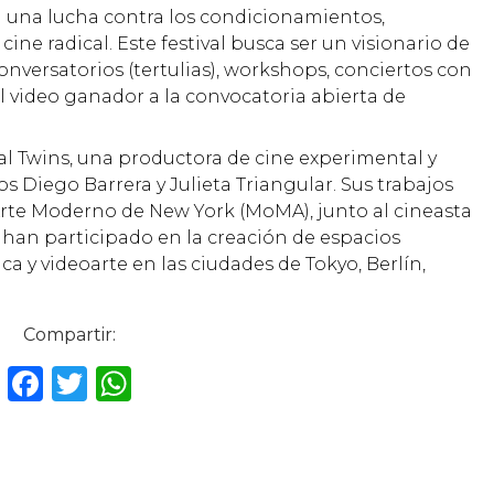
eja una lucha contra los condicionamientos,
cine radical. Este festival busca ser un visionario de
conversatorios (tertulias), workshops, conciertos con
l video ganador a la convocatoria abierta de
ial Twins, una productora de cine experimental y
 Diego Barrera y Julieta Triangular. Sus trabajos
Arte Moderno de New York (MoMA), junto al cineasta
han participado en la creación de espacios
 y videoarte en las ciudades de Tokyo, Berlín,
Compartir:
F
T
W
a
w
h
c
it
a
e
te
ts