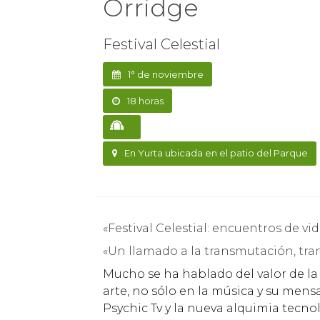
Orridge
Festival Celestial
1° de noviembre
18 horas
En Yurta ubicada en el patio del Parque
«Festival Celestial: encuentros de v
«Un llamado a la transmutación, tra
Mucho se ha hablado del valor de la
arte, no sólo en la música y su me
Psychic Tv y la nueva alquimia tecnol