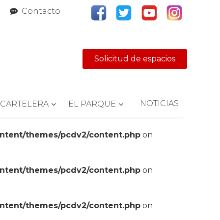
Contacto
Solicitud de espacios
NOTICIAS
CARTELERA
EL PARQUE
ontent/themes/pcdv2/content.php
on
ontent/themes/pcdv2/content.php
on
ontent/themes/pcdv2/content.php
on