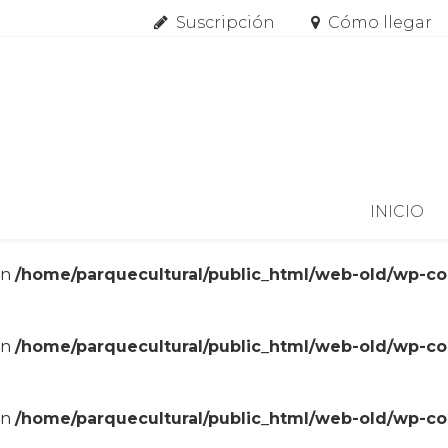
Suscripción
Cómo llegar
Skip to content
INICIO
in
/home/parquecultural/public_html/web-old/wp-c
in
/home/parquecultural/public_html/web-old/wp-c
in
/home/parquecultural/public_html/web-old/wp-c