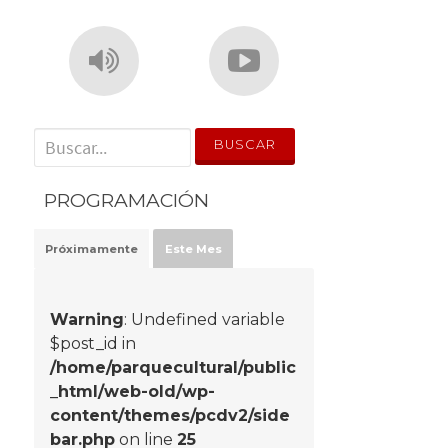
' . __('Search for:') . '
PROGRAMACIÓN
Próximamente
Este Mes
Warning
: Undefined variable
$post_id in
/home/parquecultural/public
_html/web-old/wp-
content/themes/pcdv2/side
bar.php
on line
25