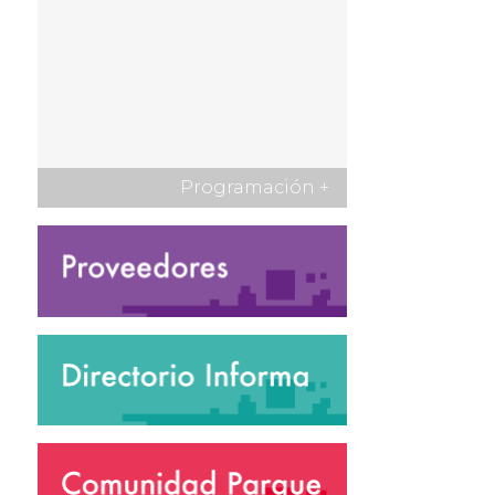
Programación
+