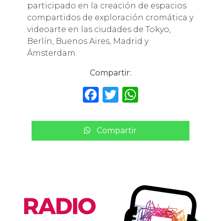
participado en la creación de espacios
compartidos de exploración cromática y
videoarte en las ciudades de Tokyo,
Berlín, Buenos Aires, Madrid y
Ámsterdam.
Compartir:
F
T
W
a
w
h
c
it
a
Compartir
e
te
ts
b
r
A
o
p
o
p
k