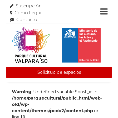
Suscripción
Cómo llegar
Contacto
Solicitud de espacios
Skip to content
Warning
: Undefined variable $post_id in
/home/parquecultural/public_html/web-
old/wp-
content/themes/pcdv2/content.php
on
line
10