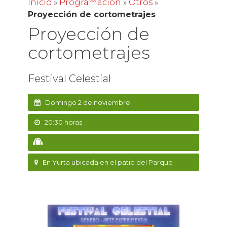
Inicio
»
Programación
»
Otros
»
Proyección de cortometrajes
Proyección de
cortometrajes
Festival Celestial
Domingo 2 de noviembre
20:30 horas
En Yurta ubicada en el patio del Parque