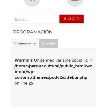
' . __('Search for:') . '
PROGRAMACIÓN
Próximamente
Este Mes
Warning
: Undefined variable $post_id in
/home/parquecultural/public_html/we
b-old/wp-
content/themes/pcdv2/sidebar.php
on line
25