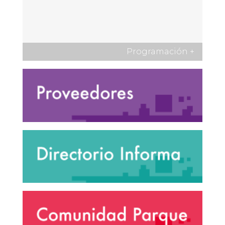
Programación
+