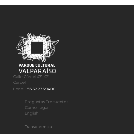
Calle Cárcel 471, C°
Cárcel
Fono:
+56 32 235 9400
Preguntas Frecuentes
Cómo llegar
English
Transparencia