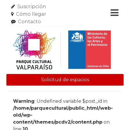
Suscripción
Cómo llegar
Contacto
Solicitud de espacios
Skip to content
Warning
: Undefined variable $post_id in
/home/parquecultural/public_html/web-
old/wp-
content/themes/pcdv2/content.php
on
line
10