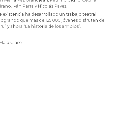
an María Paz Grandjean, Paulino Giglio, Cecilia
rano, Iván Parra y Nicolás Pavez.
e existencia ha desarrollado un trabajo teatral
 logrando que más de 125.000 jóvenes disfruten de
ru” y ahora “La historia de los anfibios”.
 Mala Clase