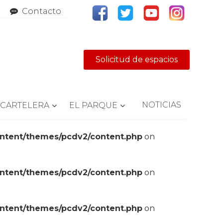
Contacto
Solicitud de espacios
NOTICIAS
CARTELERA
EL PARQUE
ontent/themes/pcdv2/content.php
on
ontent/themes/pcdv2/content.php
on
ontent/themes/pcdv2/content.php
on