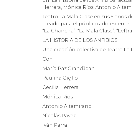
En “La Historia de los Anfibios” actú
Herrera, Mónica Ríos, Antonio Altami
Teatro La Mala Clase en sus 5 años d
creado para el público adolescente,
“La Chancha”, “La Mala Clase”, “Leftra
LA HISTORIA DE LOS ANFIBIOS
Una creación colectiva de Teatro La
Con:
María Paz GrandJean
Paulina Giglio
Cecilia Herrera
Mónica Ríos
Antonio Altamirano
Nicolás Pavez
Iván Parra