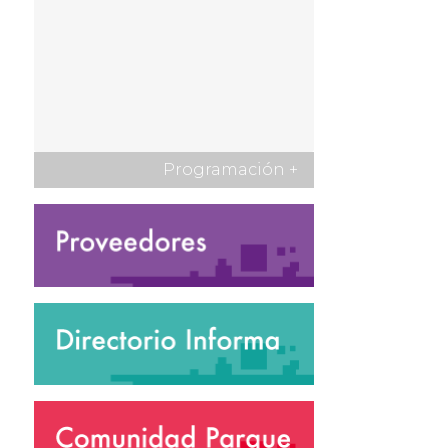
Programación
+