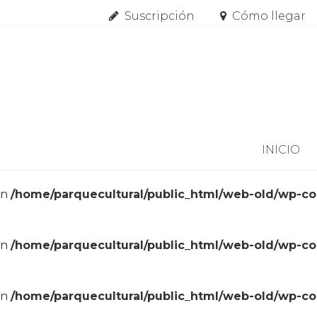
Suscripción
Cómo llegar
Skip to content
INICIO
in
/home/parquecultural/public_html/web-old/wp-c
in
/home/parquecultural/public_html/web-old/wp-c
in
/home/parquecultural/public_html/web-old/wp-c