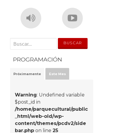
' . __('Search for:') . '
PROGRAMACIÓN
Próximamente
Este Mes
Warning
: Undefined variable
$post_id in
/home/parquecultural/public
_html/web-old/wp-
content/themes/pcdv2/side
bar.php
on line
25