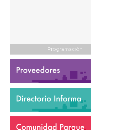
Programación
+