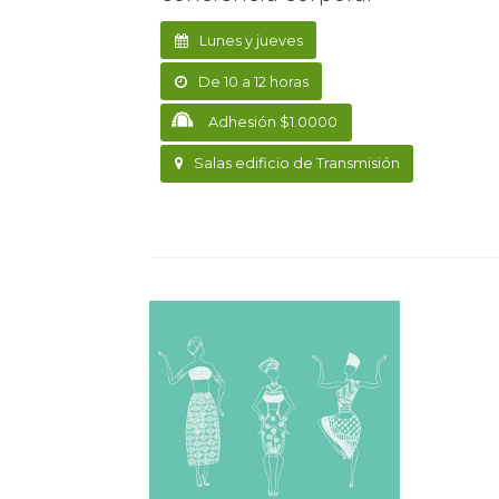
Lunes y jueves
De 10 a 12 horas
Adhesión $1.0000
Salas edificio de Transmisión