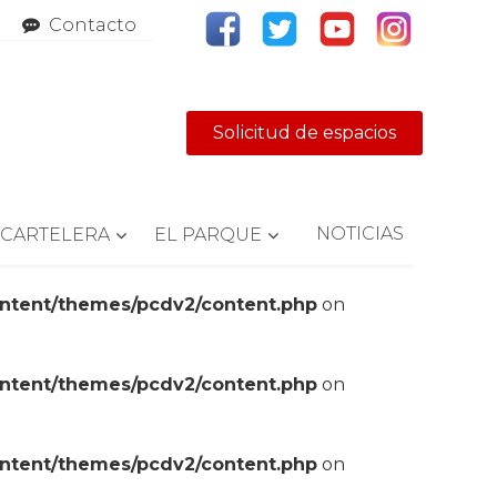
Contacto
Solicitud de espacios
NOTICIAS
CARTELERA
EL PARQUE
ontent/themes/pcdv2/content.php
on
ontent/themes/pcdv2/content.php
on
ontent/themes/pcdv2/content.php
on