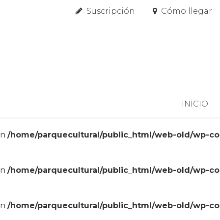
Suscripción
Cómo llegar
Skip to content
INICIO
in
/home/parquecultural/public_html/web-old/wp-c
in
/home/parquecultural/public_html/web-old/wp-c
in
/home/parquecultural/public_html/web-old/wp-c