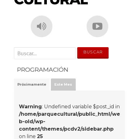
' . __('Search for:') . '
PROGRAMACIÓN
Próximamente
Este Mes
Warning
: Undefined variable $post_id in
/home/parquecultural/public_html/we
b-old/wp-
content/themes/pcdv2/sidebar.php
on line
25