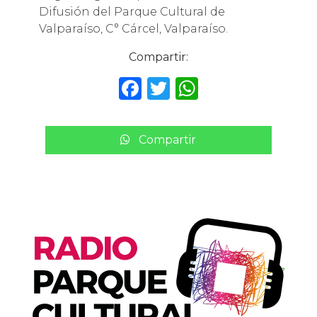
Difusión del Parque Cultural de
Valparaíso, C° Cárcel, Valparaíso.
Compartir:
F
T
W
a
w
h
c
it
a
Compartir
e
te
ts
b
r
A
o
p
o
p
k