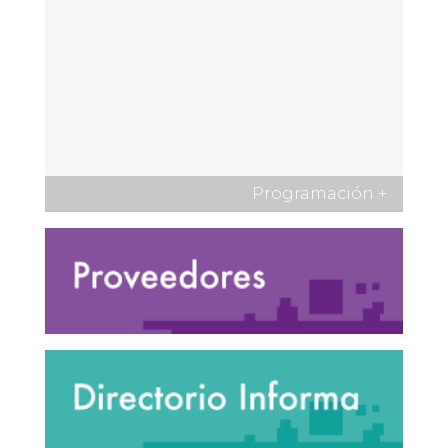
Programación
+