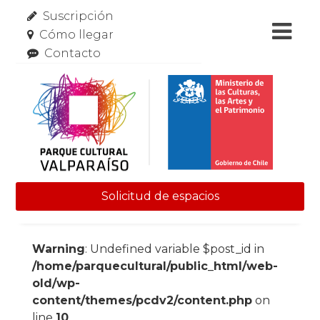
Suscripción
Cómo llegar
Contacto
Solicitud de espacios
Skip to content
Warning
: Undefined variable $post_id in
/home/parquecultural/public_html/web-
old/wp-
content/themes/pcdv2/content.php
on
line
10