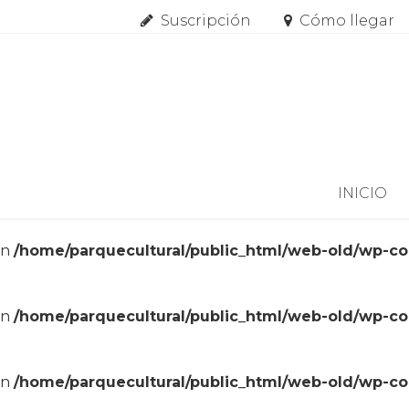
Suscripción
Cómo llegar
Skip to content
INICIO
in
/home/parquecultural/public_html/web-old/wp-c
in
/home/parquecultural/public_html/web-old/wp-c
in
/home/parquecultural/public_html/web-old/wp-c