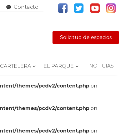
Contacto
Solicitud de espacios
NOTICIAS
CARTELERA
EL PARQUE
ontent/themes/pcdv2/content.php
on
ontent/themes/pcdv2/content.php
on
ontent/themes/pcdv2/content.php
on