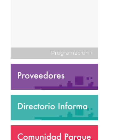
Programación
+