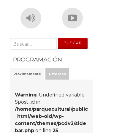
' . __('Search for:') . '
PROGRAMACIÓN
Próximamente
Este Mes
Warning
: Undefined variable
$post_id in
/home/parquecultural/public
_html/web-old/wp-
content/themes/pcdv2/side
bar.php
on line
25