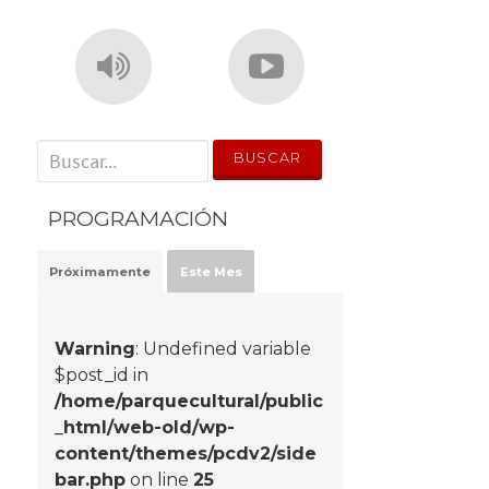
' . __('Search for:') . '
PROGRAMACIÓN
Próximamente
Este Mes
Warning
: Undefined variable
$post_id in
/home/parquecultural/public
_html/web-old/wp-
content/themes/pcdv2/side
bar.php
on line
25