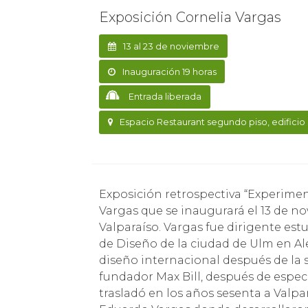
Exposición Cornelia Vargas
13 al 23 de noviembre
Inauguración 19 horas
Entrada liberada
Espacio Restaurant segundo piso, edificio 
Exposición retrospectiva “Experimentos Concretos”, de la realizadora alemana Cornelia
Vargas que se inaugurará el 13 de no
Valparaíso. Vargas fue dirigente est
de Diseño de la ciudad de Ulm en Al
diseño internacional después de la
fundador Max Bill, después de espec
trasladó en los años sesenta a Valpar