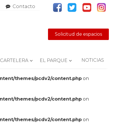
Contacto
Solicitud de espacios
NOTICIAS
CARTELERA
EL PARQUE
ontent/themes/pcdv2/content.php
on
ontent/themes/pcdv2/content.php
on
ontent/themes/pcdv2/content.php
on