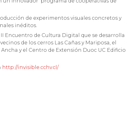
n un innovador programa de cooperativas de
producción de experimentos visuales concretos y
ales inéditos.
II Encuentro de Cultura Digital que se desarrolla
vecinos de los cerros Las Cañas y Mariposa, el
 Ancha y el Centro de Extensión Duoc UC Edificio
n
http://invisible.cchv.
cl
/