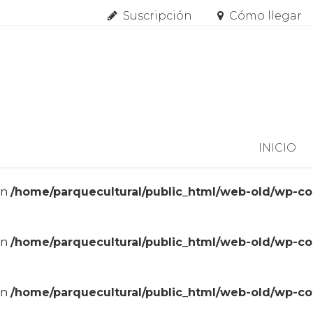
Suscripción
Cómo llegar
Skip to content
INICIO
in
/home/parquecultural/public_html/web-old/wp-c
in
/home/parquecultural/public_html/web-old/wp-c
in
/home/parquecultural/public_html/web-old/wp-c