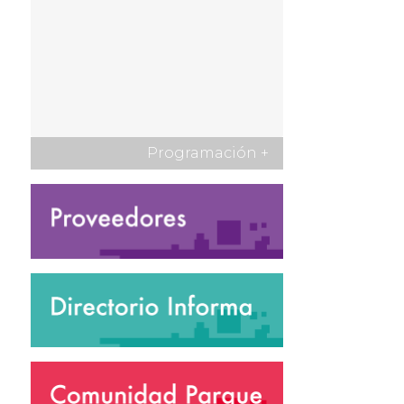
Programación
+