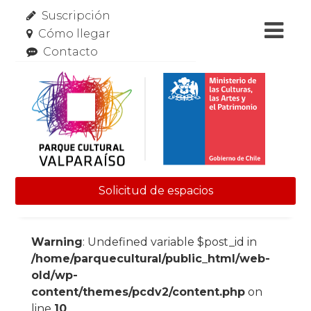
Suscripción
Cómo llegar
Contacto
Solicitud de espacios
Skip to content
Warning
: Undefined variable $post_id in
/home/parquecultural/public_html/web-
old/wp-
content/themes/pcdv2/content.php
on
line
10