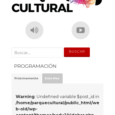
' . __('Search for:') . '
PROGRAMACIÓN
Próximamente
Este Mes
Warning
: Undefined variable $post_id in
/home/parquecultural/public_html/we
b-old/wp-