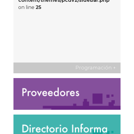
content/themes/pcdv2/sidebar.php
on line
25
Programación
+