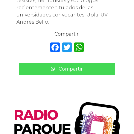
tesistas,memoristas y sociólogos
recientemente titulados de las
universidades convocantes: Upla, UV;
Andrés Bello.
Compartir:
F
T
W
a
w
h
c
it
a
Compartir
e
te
ts
b
r
A
o
p
o
p
k