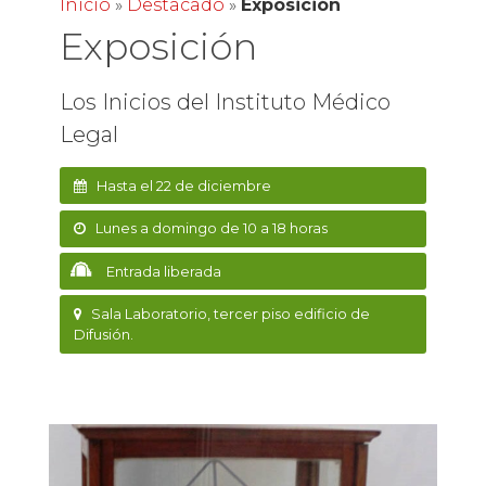
Inicio
»
Destacado
»
Exposición
Exposición
Los Inicios del Instituto Médico
Legal
Hasta el 22 de diciembre
Lunes a domingo de 10 a 18 horas
Entrada liberada
Sala Laboratorio, tercer piso edificio de
Difusión.