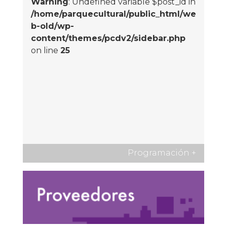
Warning
: Undefined variable $post_id in
/home/parquecultural/public_html/we
b-old/wp-
content/themes/pcdv2/sidebar.php
on line
25
Programación
+