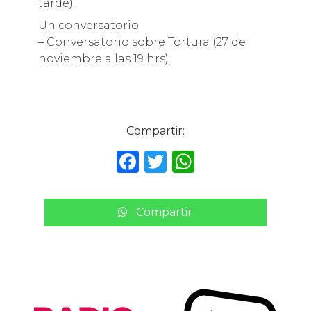
tarde).
Un conversatorio
– Conversatorio sobre Tortura (27 de
noviembre a las 19 hrs).
Compartir:
F
T
W
a
w
h
c
it
a
Compartir
e
te
ts
b
r
A
o
p
o
p