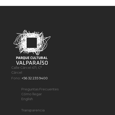
Calle Cárcel 471, C°
Cárcel
Fono:
+56 32 235 9400
Preguntas Frecuentes
Cómo llegar
English
Transparencia