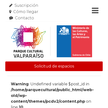
Suscripción
Cómo llegar
Contacto
Solicitud de espacios
Skip to content
Warning
: Undefined variable $post_id in
/home/parquecultural/public_html/web-
old/wp-
content/themes/pcdv2/content.php
on
line
10