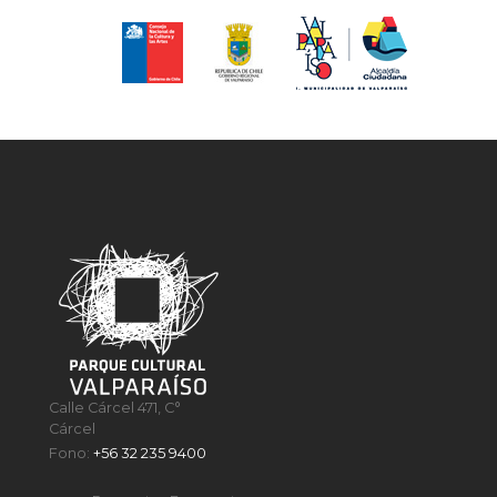
Calle Cárcel 471, C°
Cárcel
Fono:
+56 32 235 9400