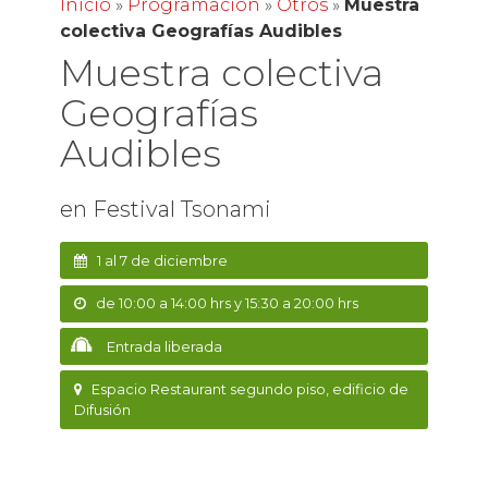
Inicio
»
Programación
»
Otros
»
Muestra
colectiva Geografías Audibles
Muestra colectiva
Geografías
Audibles
en Festival Tsonami
1 al 7 de diciembre
de 10:00 a 14:00 hrs y 15:30 a 20:00 hrs
Entrada liberada
Espacio Restaurant segundo piso, edificio de
Difusión