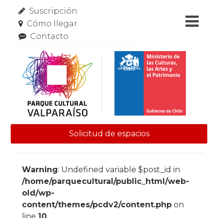
Suscripción
Cómo llegar
Contacto
Solicitud de espacios
Skip to content
Warning
: Undefined variable $post_id in
/home/parquecultural/public_html/web-
old/wp-
content/themes/pcdv2/content.php
on
line
10