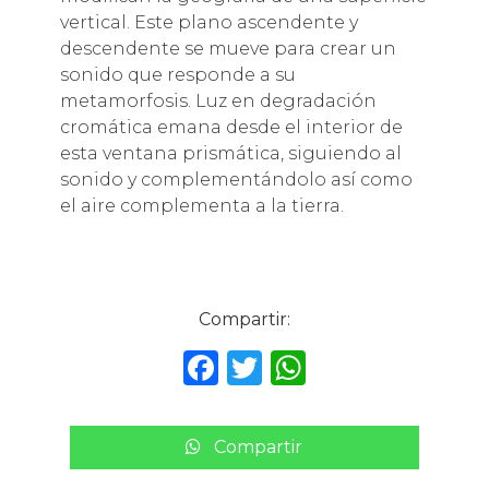
vertical. Este plano ascendente y
descendente se mueve para crear un
sonido que responde a su
metamorfosis. Luz en degradación
cromática emana desde el interior de
esta ventana prismática, siguiendo al
sonido y complementándolo así como
el aire complementa a la tierra.
Compartir:
F
T
W
a
w
h
c
it
a
Compartir
e
te
ts