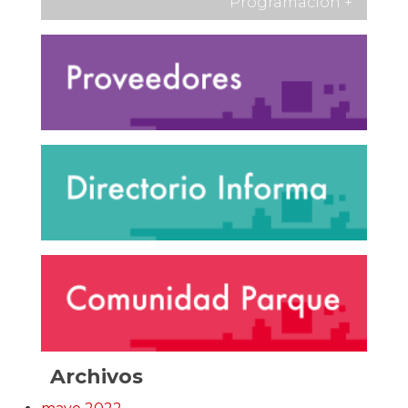
Programación
+
Archivos