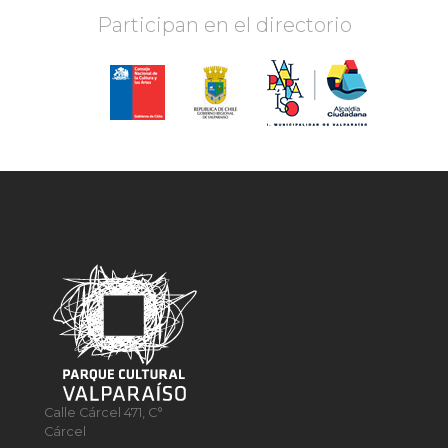
Participan en el directorio
Calle Cárcel 471, C°
Cárcel