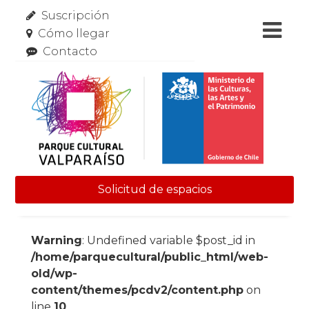
Suscripción
Cómo llegar
Contacto
Solicitud de espacios
Skip to content
Warning
: Undefined variable $post_id in
/home/parquecultural/public_html/web-
old/wp-
content/themes/pcdv2/content.php
on
line
10