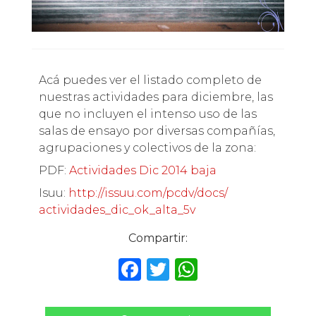
Acá puedes ver el listado completo de
nuestras actividades para diciembre, las
que no incluyen el intenso uso de las
salas de ensayo por diversas compañías,
agrupaciones y colectivos de la zona:
PDF:
Actividades Dic 2014 baja
Isuu:
http://issuu.com/pcdv/docs/
actividades_dic_ok_alta_5v
Compartir:
F
T
W
a
w
h
c
it
a