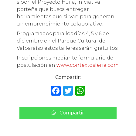
s por el Proyecto Huila, iniciativa
porteña que busca entregar
herramientas que sirvan para generan
un emprendimiento colaborativo.
Programados para los días 4, 5 y 6 de
diciembre en el Parque Cultural de
Valparaíso estos talleres serán gratuitos.
Inscripciones mediante formulario de
postulación en
www.contextosferia.com
Compartir:
F
T
W
a
w
h
c
it
a
Compartir
e
te
ts
b
r
A