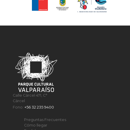
Calle Cárcel 471, C°
Cárcel
Fono:
+56 32 235 9400
Preguntas Frecuentes
Cómo llegar