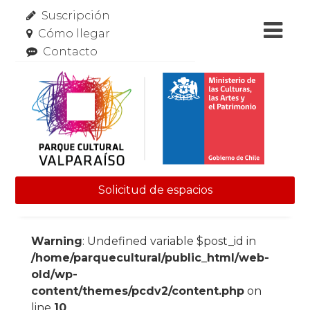
Suscripción
Cómo llegar
Contacto
Solicitud de espacios
Skip to content
Warning
: Undefined variable $post_id in
/home/parquecultural/public_html/web-
old/wp-
content/themes/pcdv2/content.php
on
line
10