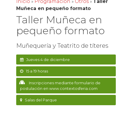
Inicio
»
Programación
»
Otros
»
Taller
Muñeca en pequeño formato
Taller Muñeca en
pequeño formato
Muñequería y Teatrito de títeres
Jueves 4 de diciembre
15 a 19 horas
Inscripciones mediante formulario de
postulación en www.contextosferia.com
Salas del Parque