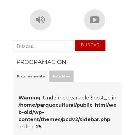
' . __('Search for:') . '
PROGRAMACIÓN
Próximamente
Este Mes
Warning
: Undefined variable $post_id in
/home/parquecultural/public_html/we
b-old/wp-
content/themes/pcdv2/sidebar.php
on line
25