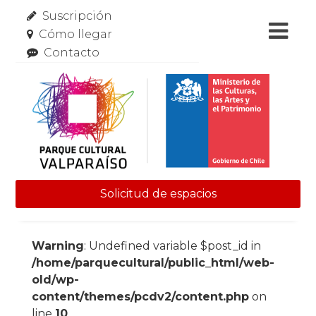
Suscripción
Cómo llegar
Contacto
Solicitud de espacios
Skip to content
Warning
: Undefined variable $post_id in
/home/parquecultural/public_html/web-
old/wp-
content/themes/pcdv2/content.php
on
line
10