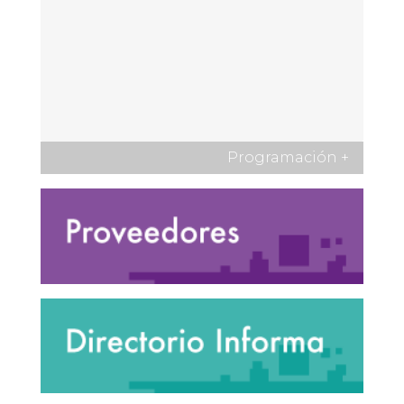
Programación
+