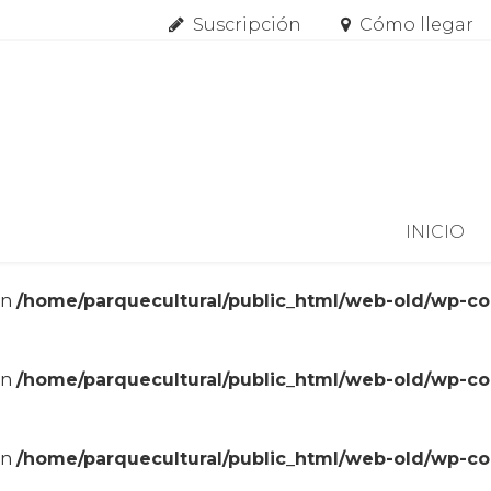
Suscripción
Cómo llegar
Skip to content
INICIO
in
/home/parquecultural/public_html/web-old/wp-c
in
/home/parquecultural/public_html/web-old/wp-c
in
/home/parquecultural/public_html/web-old/wp-c