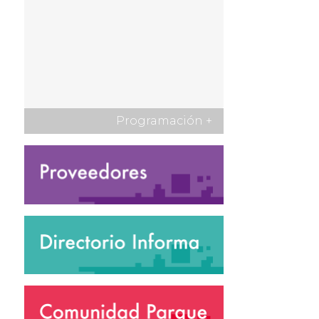
Programación
+