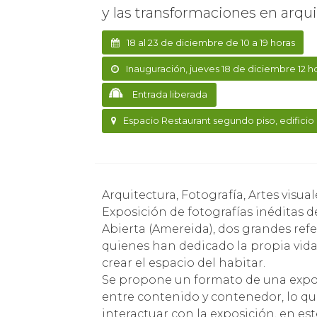
y las transformaciones en arqu
18 al 23 de diciembre de 10 a 19 horas
Inauguración, jueves 18 de diciembre 12 h
Entrada liberada
Espacio Restaurant segundo piso, edificio 
Arquitectura, Fotografía, Artes visual
Exposición de fotografías inéditas d
Abierta (Amereida), dos grandes refe
quienes han dedicado la propia vida
crear el espacio del habitar.
Se propone un formato de una exposi
entre contenido y contenedor, lo qu
interactuar con la exposición, en est