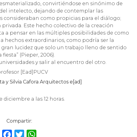
desmaterializado, convirtiéndose en sinónimo de
 del intelecto, dejando de contemplar las
gos consideraban como propicias para el diálogo;
 privada. Este hecho colectivo de la creación
ita a pensar en las múltiples posibilidades de como
 a hechos extraordinarios, como podría ser la
 gran lucidez que solo un trabajo lleno de sentido
fiesta” (Pieper, 2006).
 universidades y salir al encuentro del otro.
 profesor [Ead]PUCV
ta y Silvia Cafora Arquitectos e[ad]
 diciembre a las 12 horas.
Compartir:
F
T
W