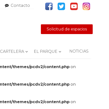
Contacto
Solicitud de espacios
NOTICIAS
CARTELERA
EL PARQUE
ontent/themes/pcdv2/content.php
on
ontent/themes/pcdv2/content.php
on
ontent/themes/pcdv2/content.php
on