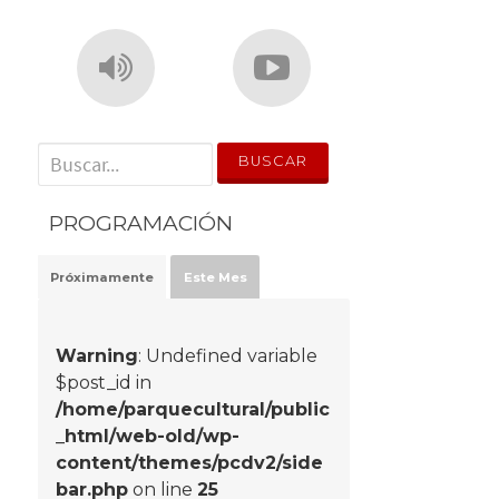
' . __('Search for:') . '
PROGRAMACIÓN
Próximamente
Este Mes
Warning
: Undefined variable
$post_id in
/home/parquecultural/public
_html/web-old/wp-
content/themes/pcdv2/side
bar.php
on line
25