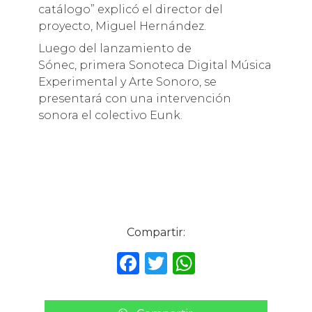
catálogo” explicó el director del
proyecto, Miguel Hernández.
Luego del lanzamiento de
Sónec, primera Sonoteca Digital Música
Experimental y Arte Sonoro, se
presentará con una intervención
sonora el colectivo Eunk.
Compartir:
F
T
W
a
w
h
c
it
a