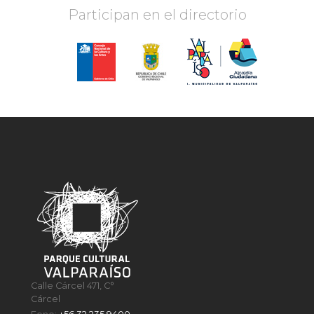
Participan en el directorio
Calle Cárcel 471, C°
Cárcel