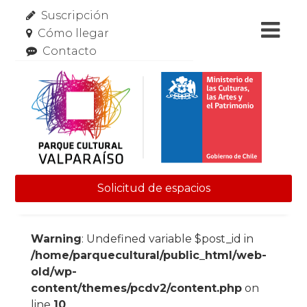
Suscripción
Cómo llegar
Contacto
Solicitud de espacios
Skip to content
Warning
: Undefined variable $post_id in
/home/parquecultural/public_html/web-
old/wp-
content/themes/pcdv2/content.php
on
line
10