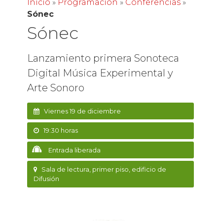
Inicio
»
Programación
»
Conferencias
»
Sónec
Sónec
Lanzamiento primera Sonoteca
Digital Música Experimental y
Arte Sonoro
Viernes 19 de diciembre
19:30 horas
Entrada liberada
Sala de lectura, primer piso, edificio de
Difusión