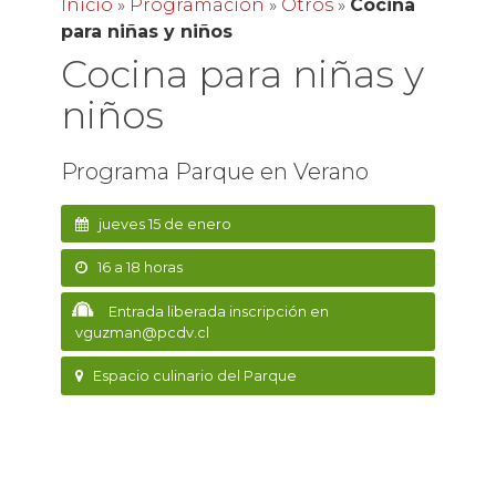
Inicio
»
Programación
»
Otros
»
Cocina
para niñas y niños
Cocina para niñas y
niños
Programa Parque en Verano
jueves 15 de enero
16 a 18 horas
Entrada liberada inscripción en
vguzman@pcdv.cl
Espacio culinario del Parque