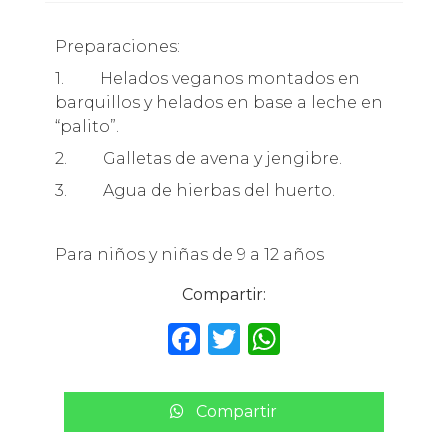
Preparaciones:
1. Helados veganos montados en
barquillos y helados en base a leche en
“palito”.
2. Galletas de avena y jengibre.
3. Agua de hierbas del huerto.
Para niños y niñas de 9 a 12 años
Compartir:
F
T
W
a
w
h
c
it
a
Compartir
e
te
ts