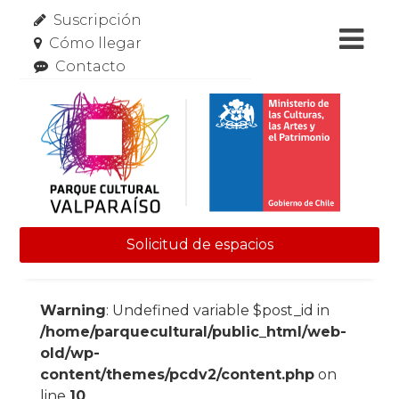
Suscripción
Cómo llegar
Contacto
Solicitud de espacios
Skip to content
Warning
: Undefined variable $post_id in
/home/parquecultural/public_html/web-
old/wp-
content/themes/pcdv2/content.php
on
line
10