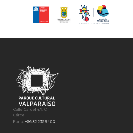
Calle Cárcel 471, C°
Cárcel
Fono:
+56 32 235 9400