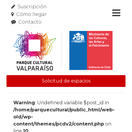
Suscripción
Cómo llegar
Contacto
Solicitud de espacios
Skip to content
Warning
: Undefined variable $post_id in
/home/parquecultural/public_html/web-
old/wp-
content/themes/pcdv2/content.php
on
line
10