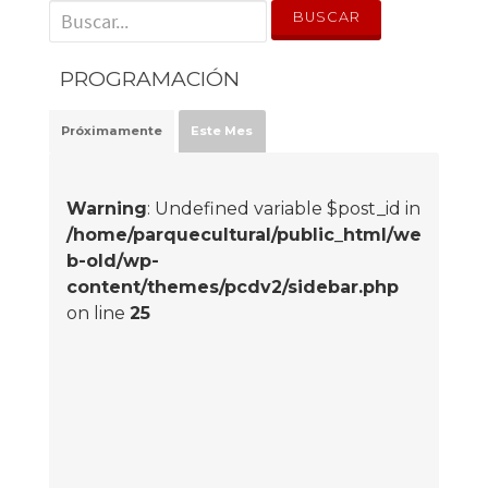
' . __('Search for:') . '
PROGRAMACIÓN
Próximamente
Este Mes
Warning
: Undefined variable $post_id in
/home/parquecultural/public_html/we
b-old/wp-
content/themes/pcdv2/sidebar.php
on line
25