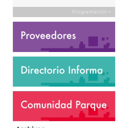
Programación
+