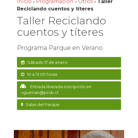
Inicio
»
Programación
»
Otros
»
Taller
Reciclando cuentos y títeres
Taller Reciclando
cuentos y títeres
Programa Parque en Verano
Sábado 17 de enero
10 a 13:00 horas
Entrada liberada inscripción en
vguzman@pcdv.cl
Salas del Parque