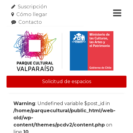
Suscripción
Cómo llegar
Contacto
Solicitud de espacios
Skip to content
Warning
: Undefined variable $post_id in
/home/parquecultural/public_html/web-
old/wp-
content/themes/pcdv2/content.php
on
line
10