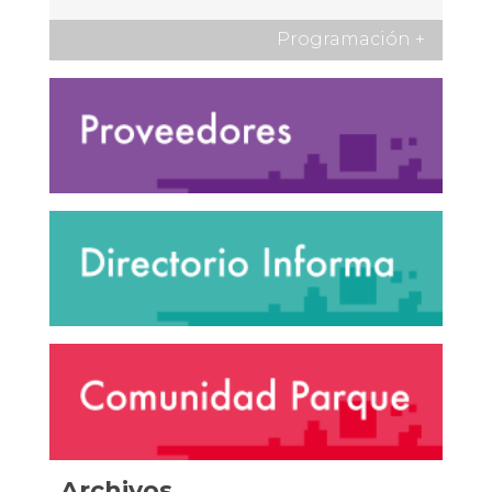
Programación
+
Archivos