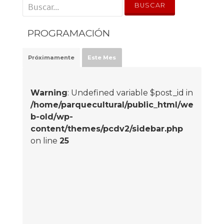
' . __('Search for:') . '
PROGRAMACIÓN
Próximamente
Este Mes
Warning
: Undefined variable $post_id in
/home/parquecultural/public_html/we
b-old/wp-
content/themes/pcdv2/sidebar.php
on line
25