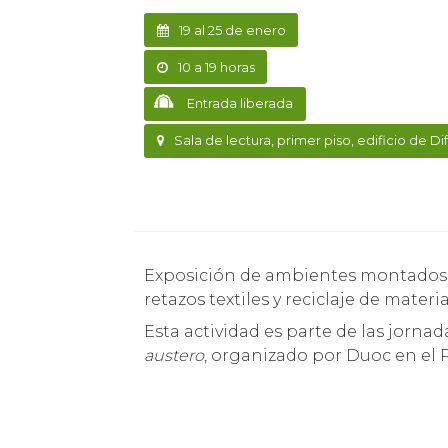
19 al 25 de enero
10 a 19 horas
Entrada liberada
Sala de lectura, primer piso, edificio de Di
Exposición de ambientes montados con productos realizados a partir de ropa donada
retazos textiles y reciclaje de mater
Esta actividad es parte de las jorn
austero
, organizado por Duoc en el P