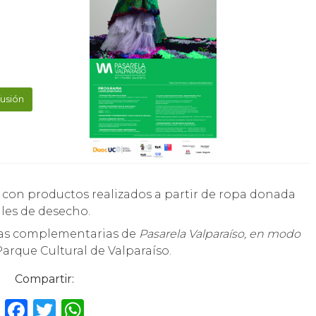
fusión
iales de desecho.
adas complementarias de
Pasarela Valparaíso, en modo
arque Cultural de Valparaíso.
Compartir:
F
T
W