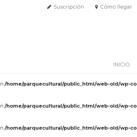
Suscripción
Cómo llegar
Skip to content
INICIO
in
/home/parquecultural/public_html/web-old/wp-c
in
/home/parquecultural/public_html/web-old/wp-c
in
/home/parquecultural/public_html/web-old/wp-c