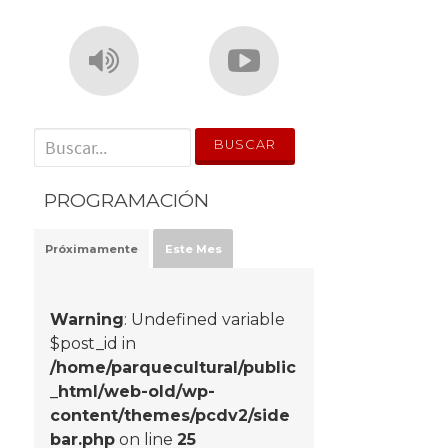
' . __('Search for:') . '
PROGRAMACIÓN
Próximamente
Este Mes
Warning
: Undefined variable
$post_id in
/home/parquecultural/public
_html/web-old/wp-
content/themes/pcdv2/side
bar.php
on line
25