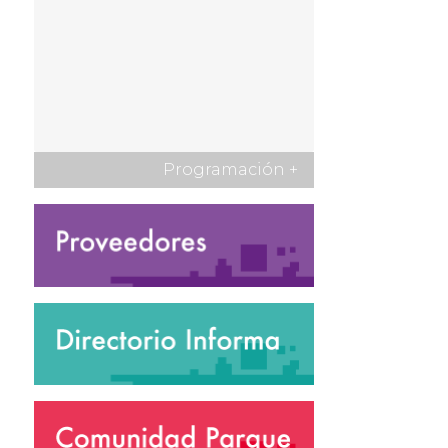
Programación
+