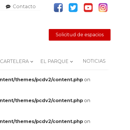
Contacto
Solicitud de espacios
NOTICIAS
CARTELERA
EL PARQUE
ontent/themes/pcdv2/content.php
on
ontent/themes/pcdv2/content.php
on
ontent/themes/pcdv2/content.php
on