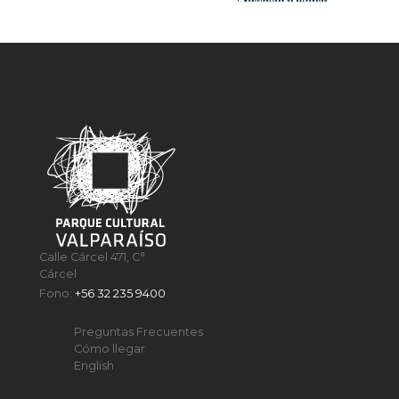
Calle Cárcel 471, C°
Cárcel
Fono:
+56 32 235 9400
Preguntas Frecuentes
Cómo llegar
English