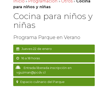
Inicio
»
Programación
»
Otros
»
Cocina
para niños y niñas
Cocina para niños y
niñas
Programa Parque en Verano
Jueves 22 de enero
16 a 18 horas
Entrada liberada inscripción en
vguzman@pcdv.cl
Espacio culinario del Parque