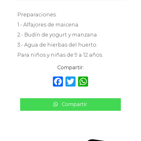
Preparaciones:
1.- Alfajores de maicena.
2.- Budín de yogurt y manzana
3.- Agua de hierbas del huerto.
Para niños y niñas de 9 a 12 años.
Compartir:
F
T
W
a
w
h
c
it
a
Compartir
e
te
ts
b
r
A
o
p