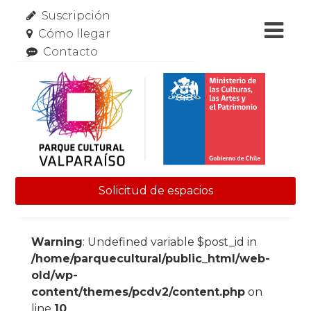
Suscripción
Cómo llegar
Contacto
Solicitud de espacios
Skip to content
Warning
: Undefined variable $post_id in
/home/parquecultural/public_html/web-
old/wp-
content/themes/pcdv2/content.php
on
line
10