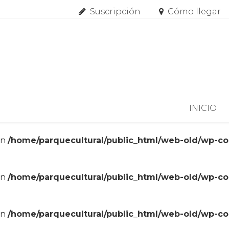
Suscripción
Cómo llegar
Skip to content
INICIO
in
/home/parquecultural/public_html/web-old/wp-c
in
/home/parquecultural/public_html/web-old/wp-c
in
/home/parquecultural/public_html/web-old/wp-c