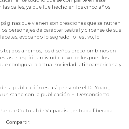
rácticamente todo lo que se comparte en este
as calles, ya que fue hecho en los cinco años
as páginas que vienen son creaciones que se nutren
los personajes de carácter teatral y circense de sus
facetas, evocando lo sagrado, lo festivo, lo
os tejidos andinos, los diseños precolombinos en
iestas, el espíritu reivindicativo de los pueblos
l que configura la actual sociedad latinoamericana y
de la publicación estará presente el DJ Young
y un stand con la publicación El Desconcierto.
, Parque Cultural de Valparaíso, entrada liberada.
Compartir: