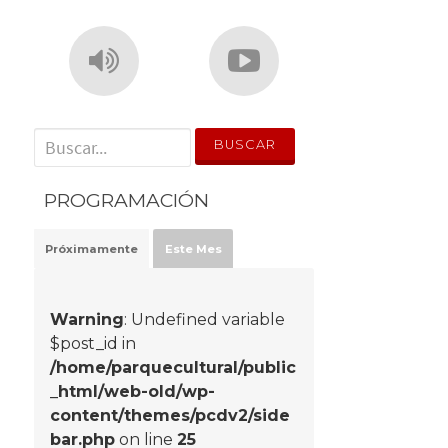
' . __('Search for:') . '
PROGRAMACIÓN
Próximamente
Este Mes
Warning
: Undefined variable
$post_id in
/home/parquecultural/public
_html/web-old/wp-
content/themes/pcdv2/side
bar.php
on line
25