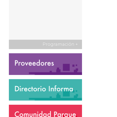
Programación
+