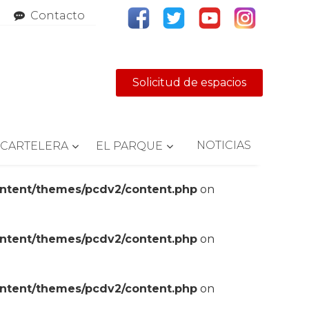
Contacto
Solicitud de espacios
NOTICIAS
CARTELERA
EL PARQUE
ontent/themes/pcdv2/content.php
on
ontent/themes/pcdv2/content.php
on
ontent/themes/pcdv2/content.php
on